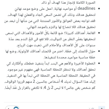
الصورة الكاملة لإنجاز هذا الهدف أو ذاك.
deadlines أو مواعيد نهائيّة. اعمل على وضع موعد نهائيّ
لتحقيق هدفك وذلك كي تضمن السعي الجاد والفعليّ لهذا الهدف،
فقد تواجه بعض العوائق والأمور المشتتة التي من شأنها أن تبعد عن
تحقيق هدفك فلا تنصاع لها والتزم بالموعد النهائي.
القائمة. أهدافك كثيرة؟ ضع قائمة بكلّ الأمور والأهداف التي تسعى
لتحقيقها بغضّ النظر عن التوقيت، فلا تقع في فخّ الندم بعد عدّة
سنوات على كلّ الأهداف والأحلام التي ذهبت مهبّ الرياح.
حوّل قائمتك إلى خطّة. اختر من قائمتك أهدافك الأولويّة، وضع لها
خطّة مناسبة مواعيد محددة لتنفيذها.
الخطوة الأخيرة والأهم هي البدء. ابدأ بتنفيذ خططك وأفكارك كي
تحقق أهدافك ولا تنتظر اللحظة المناسبة فهي مفهوم غير موجود
في الحقيقة. اللحظة المناسبة هي اللحظة التي تبدأ بها في التنفيذ.
إليك هذا السؤال، لديك 4 أشخاص جالسين، 2 منهم قرروا الوقوف،
كم شخص بقي جالس؟ لا ليس 2 بل 4. لا تكتفي بالقرار بل نفّذ أيضًا.