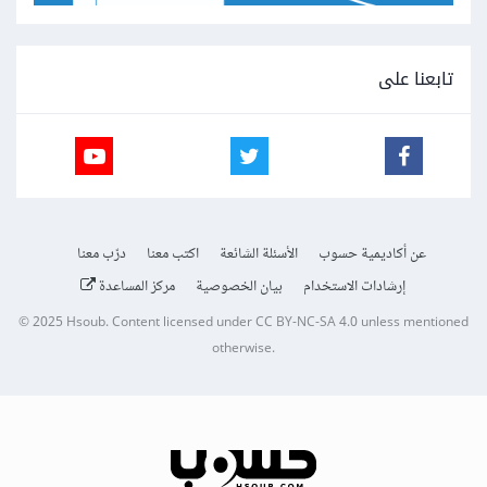
تابعنا على
عن أكاديمية حسوب
الأسئلة الشائعة
اكتب معنا
درّب معنا
إرشادات الاستخدام
بيان الخصوصية
مركز المساعدة
© 2025
Hsoub
.
Content licensed under
CC BY-NC-SA 4.0
unless mentioned
otherwise.