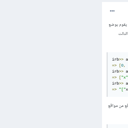
 مصفوفة معينة لكن أشهرها هي عن طريق استخدام تابع unshift الذي يقوم بوضع
لثالث
irb
>>
 a
=>
[
0
,
irb
>>
 a
=>
[
"x"
irb
>>
 a
=>
"["
x
صر في أي موقع من مواقع