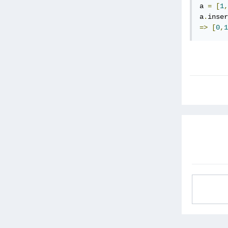
a 
=
[
1
,
a
.
inser
=>
[
0
,
1