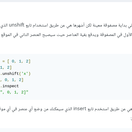
هنالك عدة طرق لوضع عنصر في بداية
الأول في المصفوفة ويدفع بقية العناصر حيث سيصبح العنصر الثاني في الموقع ا
 
=
[
0
,
1
,
2
]
1
,
2
]
.
unshift
(
'x'
)
,
0
,
1
,
2
]
.
", 0, 1, 2]"
هنالك طريقة أخرى مشهورة وهي عن طريق استخدم تابع insert الذي سيمكنك من وضع أي عن