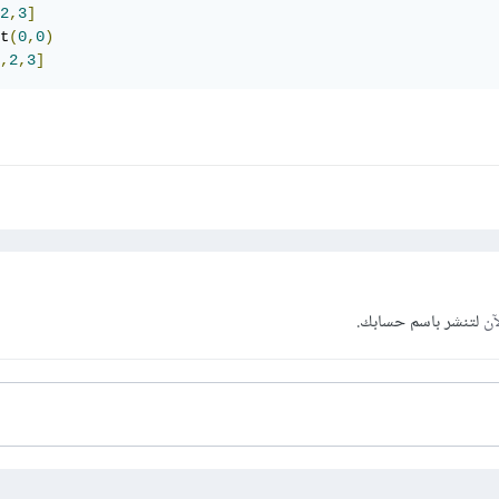
2
,
3
]
t
(
0
,
0
)
,
2
,
3
]
آن
لتنشر باسم حسابك.