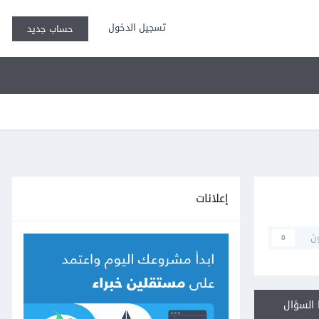
تسجيل الدخول
حساب جديد
إعلانات
ن
0
السؤال