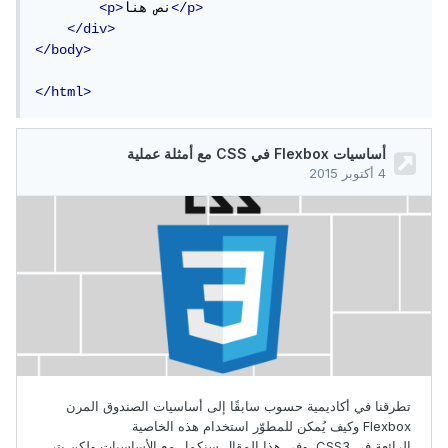
</p>
نص هنا
<p>
</div>
</body>
</html>