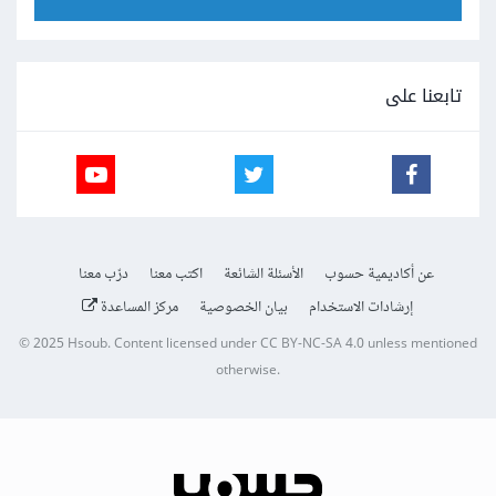
تابعنا على
عن أكاديمية حسوب
الأسئلة الشائعة
اكتب معنا
درّب معنا
إرشادات الاستخدام
بيان الخصوصية
مركز المساعدة
© 2025
Hsoub
.
Content licensed under
CC BY-NC-SA 4.0
unless mentioned
otherwise.