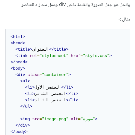
والحل هو جعل الصورة والقائمة داخل div وعمل محازاه للعناصر
مثال
:-
<html>
<head>
</title>
العنوان
<title>
<link
rel
=
"stylesheet"
href
=
"style.css"
>
</head>
<body>
<div
class
=
"container"
>
<ul>
</li>
العنصر الأول
<li>
</li>
العنصر الثاني
<li>
</li>
العنصر الثالث
<li>
</ul>
>
"صورة"
=
alt
"image.png"
=
src
<img
</div>
</body>