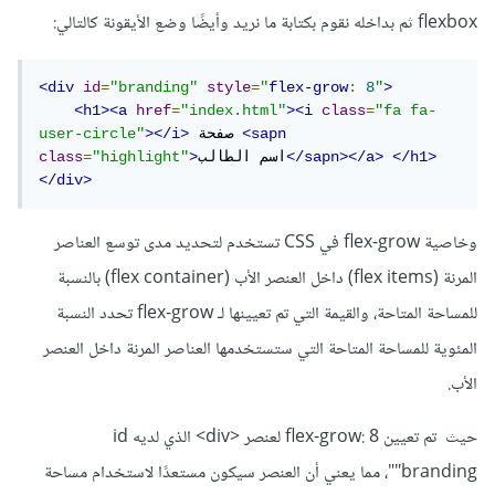
flexbox ثم بداخله نقوم بكتابة ما نريد وأيضًا وضع الأيقونة كالتالي:
<div
id
=
"branding"
style
=
"
flex-grow
:
8
"
>
<h1><a
href
=
"index.html"
><i
class
=
"fa fa-
<sapn
 صفحة 
></i>
user-circle"
</h1>
</sapn></a>
اسم الطالب
>
"highlight"
=
class
</div>
وخاصية flex-grow في CSS تستخدم لتحديد مدى توسع العناصر
المرنة (flex items) داخل العنصر الأب (flex container) بالنسبة
للمساحة المتاحة، والقيمة التي تم تعيينها لـ flex-grow تحدد النسبة
المئوية للمساحة المتاحة التي ستستخدمها العناصر المرنة داخل العنصر
الأب.
حيث تم تعيين flex-grow: 8 لعنصر <div> الذي لديه id
"branding"، مما يعني أن العنصر سيكون مستعدًا لاستخدام مساحة