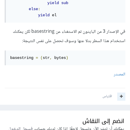
yield
sub
else
:
yield
 el
في الإصدار 3 من البايثون تم الاستغناء عن basestring لكن يمكنك
استخدام هذا السطر بدلا عنها وسوف تحصل على نفس النتيجة:
basestring 
=
(
str
,
 bytes
)
المصدر
اقتباس
انضم إلى النقاش
يمكنك أن تنشر الآن وتسجل لاحقًا. إذا كان لديك حساب،
فسجل الدخول