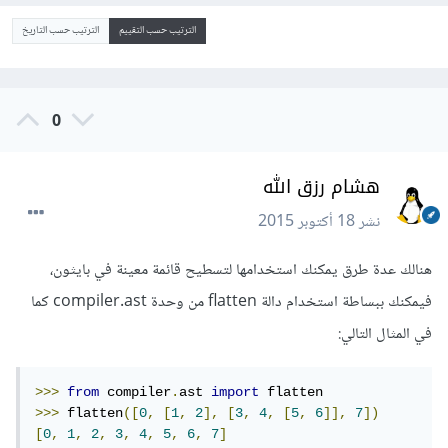
الترتيب حسب التقييم
الترتيب حسب التاريخ
0
هشام رزق الله
نشر
18 أكتوبر 2015
هنالك عدة طرق يمكنك استخدامها لتسطيح قائمة معينة في بايثون،
فيمكنك ببساطة استخدام دالة flatten من وحدة compiler.ast كما
في المثال التالي:
>>>
from
 compiler
.
ast 
import
>>>
 flatten
([
0
,
[
1
,
2
],
[
3
,
4
,
[
5
,
6
]],
7
])
[
0
,
1
,
2
,
3
,
4
,
5
,
6
,
7
]