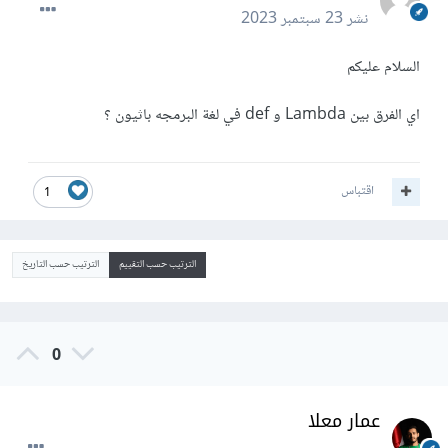
نشر
23 سبتمبر 2023
السلام عليكم
اي الفرق بين Lambda و def في لغة البرمجه باثيون ؟
اقتباس
1
الترتيب حسب التقييم
الترتيب حسب التاريخ
0
عمار معلا