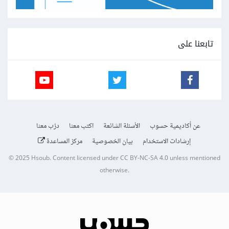
تابعنا على
عن أكاديمية حسوب
الأسئلة الشائعة
اكتب معنا
درّب معنا
إرشادات الاستخدام
بيان الخصوصية
مركز المساعدة
© 2025
Hsoub
.
Content licensed under
CC BY-NC-SA 4.0
unless mentioned
otherwise.