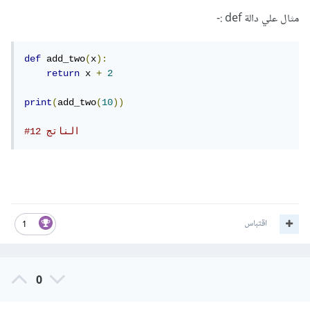
مثال علي دالة def
:-
def
 add_two
(
x
):
return
 x 
+
2
print
(
add_two
(
10
))
#الناتج 12
اقتباس
1
0