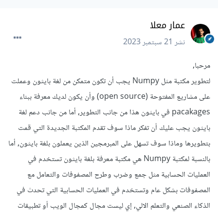
عمار معلا
نشر
21 سبتمبر 2023
مرحبا,
لتطوير مكتبة مثل Numpy يجب أن تكون متمكن من لغة بايثون وعملت
على مشاريع المفتوحة (open source) وأن يكون لديك معرفة ببناء
pacakages في بايثون هذا من جانب التطوير, أما من جانب دعم لغة
بايثون يجب عليك أن تفكر ماذا سوف تقدم المكتبة الجديدة التي قمت
بتطويرها وماذا سوف تسهل على المبرمجين الذين يعملون بلغة بايثون, أما
بالنسبة لمكتبة Numpy هي مكتبة معرفة بلغة بايثون تستخدم في
العمليات الحسابية مثل جمع وضرب وطرح المصفوفات والتعامل مع
المصفوفات بشكل عام وتستخدم في العمليات الحسابية التي تحدث في
الذكاء الصنعي والتعلم الالي, إي ليست مجال كمجال الويب أو تطبيقات