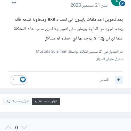
نشر
21 سبتمبر 2023
بعد تحويل احد ملفات بايثون الي امتداد exe ومحاولة فتحه فأنه
يفتح لجزء من الثانية ويغلق علي الفور ولا ادري سبب هذه المشكلة
علما ان ال reg لا يوجد بها اي اخطاء او مشاكل
تم التعديل في
21 سبتمبر 2023
بواسطة Mustafa Suleiman
تعديل عنوان السؤال
اقتباس
1
الترتيب حسب التقييم
الترتيب حسب التاريخ
0