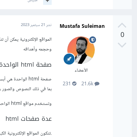
اقتباس
Mustafa Suleiman
نشر
21 سبتمبر 2023
0
وحجمه وأهدافه
صفحة html الواحدة
الأعضاء
صفحة html الواحد
231
21.6k
بما في ذلك النصوص والصور وال
وتستخدم مواقع html الواحدة للمواقع الصغيرة والبسيطة، مثل مواقع الويب الشخصية أو مواقع الشركات الصغيرة.
عدة صفحات html