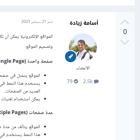
أسامة زيادة
نشر
21 سبتمبر 2023
0
وتصميم الموقع.
صفحة واحدة (Single Page)
الأعضاء
الموقع يتمثل في صفحة HTML واحدة تحمل جميع المحتوى والمعل
79
2.5k
يستخدم هذا النمط في ال
العديد من الصفحات.
يمكن استخدام تقنيات السكرول (Scrolling) لعرض المحتوى بش
عدة صفحات (Multiple Pages)
الموقع يتألف من عدة ص
هذا النمط يستخدم في ال