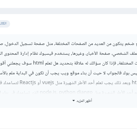
الكات
قع ضخم يتكون من العديد من الصفحات المختلفة، مثل صفحة تسجيل الدخول، ص
ملف الشخصي، صفحة الأخبار، وغيرها, يستخدم فيسبوك نظام إدارة المحتوى ال
لإنشاء وإدارة هذه الصفحات المختلفة, فإذا كان سؤالك له علاقة بتحديد هل
س بوك فالجواب لا حيث أن بناء موقع ويب يجب أن تكون في البداية ملم بالأ
مثل html,css,javascript وبعد ذلك يجب تعلم أحد الأطر ال
الواجهة الأمامية وكذلك تعلم أحد الأطر الشهيرة مثل node.js, python django الذي
أظهر المزيد