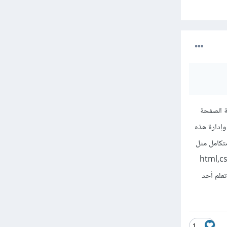
 الصفحة
وإدارة هذه
ر موقع ويب متكامل مثل
 ملم بالأساسيات مثل html,css,javascript
ية وكذلك تعلم أحد
1