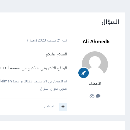
السؤال
Ali Ahmed6
نشر
21 سبتمبر 2023
(معدل)
السلام عليكم
الواقع الاكتروني بتتكون من صفحة html واحد فقط ام عديد صفحات ؟
تم التعديل في
21 سبتمبر 2023
بواسطة Mustafa Suleiman
الأعضاء
تعديل عنوان السؤال
85
اقتباس