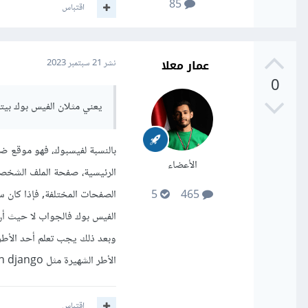
85
اقتباس
عمار معلا
نشر
21 سبتمبر 2023
0
يعني مثلان الفيس بوك بي
بالنسبة لفيسبوك، فهو موقع 
الأعضاء
الرئيسية، صفحة الملف الشخصي
5
465
الأطر الشهيرة مثل node.js, python django الذي تساعدك في بناء الواجهة الخلفية للموقع
اقتباس