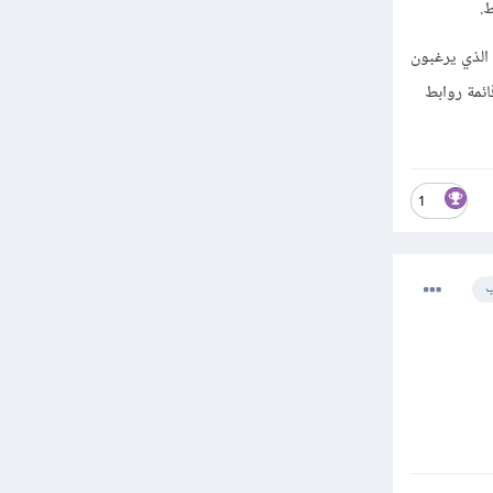
.
الذي يرغبون
ئمة روابط
1
ب