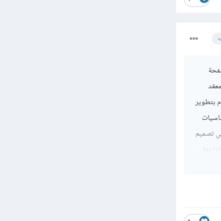
ب
فحة
معقد
 تعلم html سوف يجعلني أقوم بتطوير
ساسيات
شهيرة مثل vuejs أو Reactjs لتساعدك في تصميم
 تساعدك في بناء الواجهة