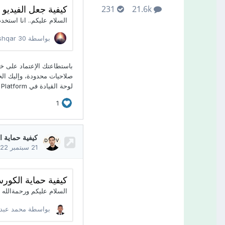
231
21.6k