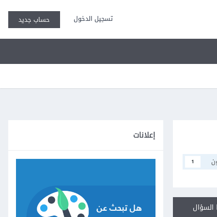
تسجيل الدخول
حساب جديد
إعلانات
ن
1
السؤال