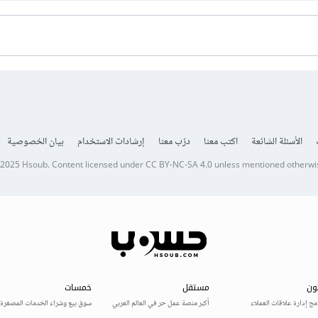
الأسئلة الشائعة
اكتب معنا
درّب معنا
إرشادات الاستخدام
بيان الخصوصية
 2025
Hsoub
.
Content licensed under
CC BY-NC-SA 4.0
unless mentioned otherwi