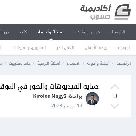
الرئيسية
دروس ومقالات
أسئلة وأجوبة
كتب
دورات
البرمجة
ريادة الأعمال
العمل الحر
التسويق والمبيعات
ال
الرئيسية
أسئلة وأجوبة
الأقسام
أسئلة البرمجة
جافا سكريبت
حم
حمايه الفيديوهات والصور في الموق
0
بواسطة Kirolos Nagy2
19 سبتمبر 2023