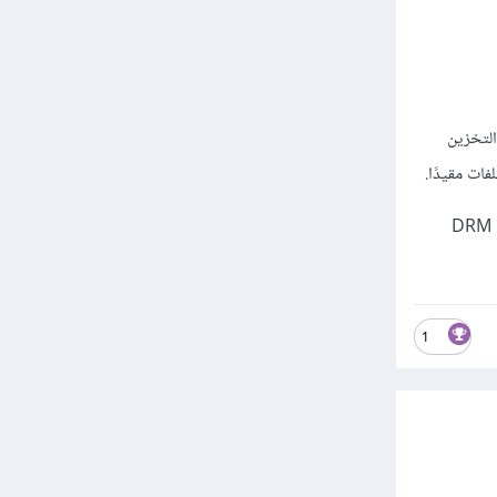
استخدام خدمات التخزين
وتستطيع تشفير ملفات الفيديو باستخدام تقنيات التشفير المتاحة في خوادم الوسائط الخاصة بك أو استخدام DRM
1