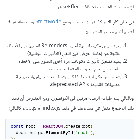
الإعتماديات الخاصة بالخطاف useEffect؟
في حال كان الأمر كذلك، فهو بسبب وضع
StrictMode
وما يفعله هو 3
أشياء أثناء تطوير المشروع:
يعيد عرض مكوناتك مرة أخرى Re-renders للعثور على الأخطاء
الناتجة عن إعادة العرض غير النقي (التأثيرات الجانبية).
يعيد تشغيل تأثيرات مكوناتك مرة أخرى للعثور على الأخطاء
الناجمة عن عدم وجود دالة تنظيف مناسبة.
يتحقق من مكوناتك مما إذا كان يتم استخدام واجهات برمجة
التطبيقات القديمة deprecated APIs.
وبالتالي يتم طباعة الرسالة مرتين في الكونسول، ومن المفترض أن تجد
ذلك الوضوع مفعل في مشروعك في ملف index.js أو app.js كالتالي:
const
 root 
=
ReactDOM
.
createRoot
(
  document
.
getElementById
(
'root'
),