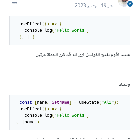
نشر
19 سبتمبر 2023
  useEffect
(()
=>
{
    console
.
log
(
"Hello World"
)
},
[])
عندما اقوم بفتح الكونسل ارى انه قد كرر الجملة مرتين
وكذلك
const
[
name
,
SetName
]
=
 useState
(
"Ali"
);
  useEffect
(()
=>
{
    console
.
log
(
"Hello World"
)
},
[
name
])