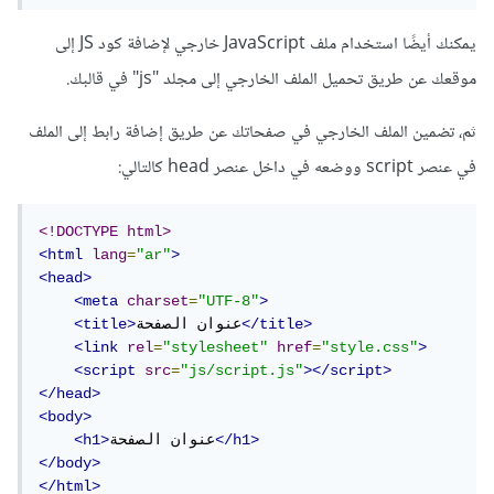
يمكنك أيضًا استخدام ملف JavaScript خارجي لإضافة كود JS إلى
موقعك عن طريق تحميل الملف الخارجي إلى مجلد "js" في قالبك.
ثم، تضمين الملف الخارجي في صفحاتك عن طريق إضافة رابط إلى الملف
في عنصر script ووضعه في داخل عنصر head كالتالي:
<!DOCTYPE html>
<html
lang
=
"ar"
>
<head>
<meta
charset
=
"UTF-8"
>
</title>
عنوان الصفحة
<title>
<link
rel
=
"stylesheet"
href
=
"style.css"
>
<script
src
=
"js/script.js"
></script>
</head>
<body>
</h1>
عنوان الصفحة
<h1>
</body>
</html>