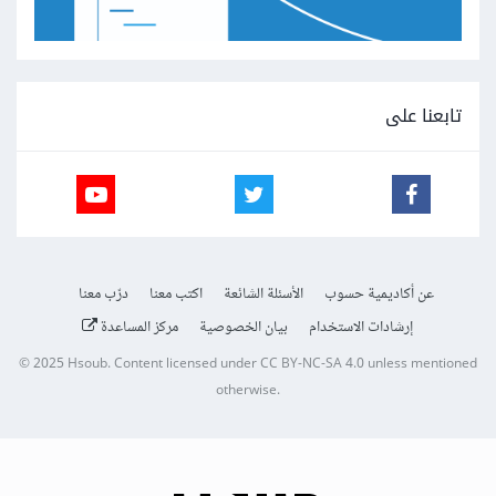
تابعنا على
عن أكاديمية حسوب
الأسئلة الشائعة
اكتب معنا
درّب معنا
إرشادات الاستخدام
بيان الخصوصية
مركز المساعدة
© 2025
Hsoub
.
Content licensed under
CC BY-NC-SA 4.0
unless mentioned
otherwise.