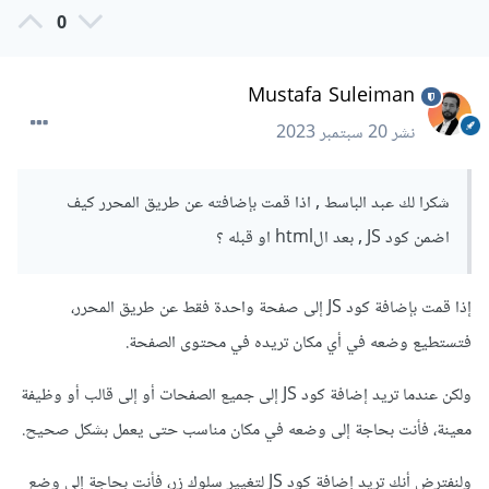
0
في منطقة "محتوى الصفحة"، انقر فوق الزر "إضافة قطعة".
حدد "HTML" من القائمة المنسدلة.
اكتب كود HTML الخاص بك في منطقة التحرير.
Mustafa Suleiman
اضافة كود HTML و JavaScript إلى محرر الملفات
نشر
20 سبتمبر 2023
انتقل إلى لوحة التحكم > قالب > الملفات.
انقر فوق اسم الملف الذي تريد إضافة الكود إليه.
شكرا لك عبد الباسط , اذا قمت بإضافته عن طريق المحرر كيف
في منطقة "المحتوى"، ابحث عن العلامة المقابلة للمكان الذي
اضمن كود JS , بعد الhtml او قبله ؟
تريد إضافة الكود إليه.
اكتب كود HTML الخاص بك في منطقة التحرير.
إذا قمت بإضافة كود JS إلى صفحة واحدة فقط عن طريق المحرر،
فتستطيع وضعه في أي مكان تريده في محتوى الصفحة.
ولكن عندما تريد إضافة كود JS إلى جميع الصفحات أو إلى قالب أو وظيفة
معينة، فأنت بحاجة إلى وضعه في مكان مناسب حتى يعمل بشكل صحيح.
ولنفترض أنك تريد إضافة كود JS لتغيير سلوك زر، فأنت بحاجة إلى وضع