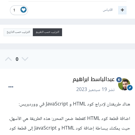
اقتباس
1
الترتيب حسب التقييم
الترتيب حسب التاريخ
0
عبدالباسط ابراهيم
نشر
19 سبتمبر 2023
هناك طريقتان لإدراج كود HTML و JavaScript في ووردبريس:
اضافة قطعة كود HTML كقطعة ضمن المحرر: هذه الطريقة هي الأسهل،
حيث يمكنك ببساطة إضافة كود HTML و JavaScript إلى قطعة كود