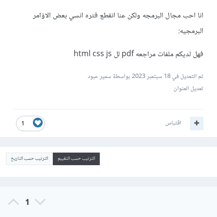
انا احب مجال البرمجه ولكن عنا انقطع فتره انسي بعض الاؤامر
البرمجيه:
فهل لديكم ملفات مراجعه pdf لل html css js
تم التعديل في
18 سبتمبر 2023
بواسطة سمير عبود
تعديل العنوان
اقتباس
1
الترتيب حسب التقييم
الترتيب حسب التاريخ
1