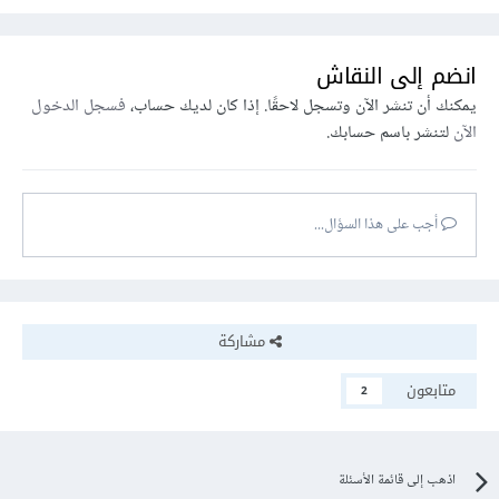
rap/3.4.1/js/bootstrap.min.js"
></script>
<style>
.
dropdown-submenu 
{
انضم إلى النقاش
position
:
 relative
;
}
يمكنك أن تنشر الآن وتسجل لاحقًا. إذا كان لديك حساب،
فسجل الدخول
الآن
لتنشر باسم حسابك.
.
dropdown-submenu 
.
dropdown-menu 
{
top
:
0
;
left
:
100%
;
margin-top
:
-
1px
;
أجب على هذا السؤال...
}
</style>
</head>
<body>
مشاركة
<div
class
=
"container"
>
<div
class
=
"dropdown"
>
متابعون
2
<button
class
=
"btn btn-default 
dropdown-toggle"
type
=
"button"
data-
toggle
=
"dropdown"
>
Example Dropdown

<span
class
=
"caret"
></span></button>
اذهب إلى قائمة الأسئلة
<ul
class
=
"dropdown-menu"
>