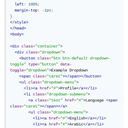
left
:
100%
;
margin-top
:
-
1px
;
}
</style>
</head>
<body>
<div
class
=
"container"
>
<div
class
=
"dropdown"
>
<button
class
=
"btn btn-default dropdown-
toggle"
type
=
"button"
data-
toggle
=
"dropdown"
>
Example Dropdown

<span
class
=
"caret"
></span></button>
<ul
class
=
"dropdown-menu"
>
<li><a
href
=
"#"
>
Profile
</a></li>
<li
class
=
"dropdown-submenu"
>
<a
class
=
"test"
href
=
"#"
>
Language 
<span
class
=
"caret"
></span></a>
<ul
class
=
"dropdown-menu"
>
<li><a
href
=
"#"
>
English
</a></li>
<li><a
href
=
"#"
>
Arabic
</a></li>