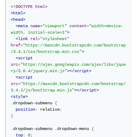
<!DOCTYPE html>
<html>
<head>
<meta
name
=
"viewport"
content
=
"width=device-
width, initial-scale=1"
>
<link
rel
=
"stylesheet"
href
=
"https://maxcdn.bootstrapcdn.com/bootstrap
/3.4.1/css/bootstrap.min.css"
>
<script
src
=
"https://ajax.googleapis.com/ajax/libs/jque
ry/3.6.4/jquery.min.js"
></script>
<script
src
=
"https://maxcdn.bootstrapcdn.com/bootstrap/
3.4.1/js/bootstrap.min.js"
></script>
<style>
.
dropdown-submenu 
{
position
:
 relative
;
}
.
dropdown-submenu 
.
dropdown-menu 
{
top
:
0
;