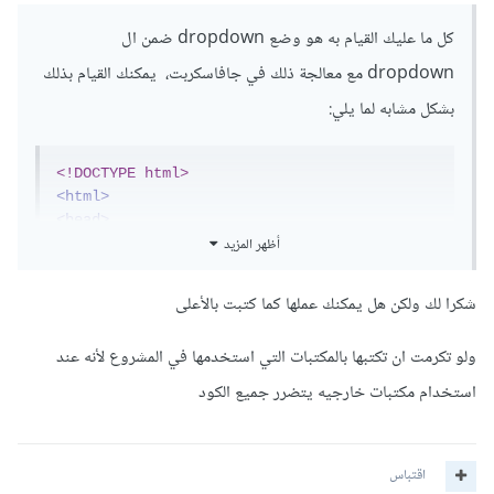
كل ما عليك القيام به هو وضع dropdown ضمن ال
dropdown مع معالجة ذلك في جافاسكربت، يمكنك القيام بذلك
بشكل مشابه لما يلي:
<!DOCTYPE html>
<html>
<head>
أظهر المزيد
<meta
name
=
"viewport"
content
=
"width=device-width, initial-
scale=1"
>
شكرا لك ولكن هل يمكنك عملها كما كتبت بالأعلى
<link
rel
=
"stylesheet"
href
=
"https://maxcdn.bootstrapcdn.com/boots
ولو تكرمت ان تكتبها بالمكتبات التي استخدمها في المشروع لأنه عند
trap/3.4.1/css/bootstrap.min.css"
>
<script
استخدام مكتبات خارجيه يتضرر جميع الكود
src
=
"https://ajax.googleapis.com/ajax/libs/
jquery/3.6.4/jquery.min.js"
></script>
<script
اقتباس
src
=
"https://maxcdn.bootstrapcdn.com/bootst