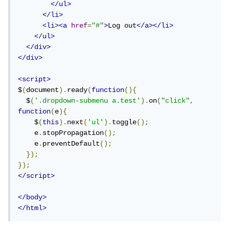
</ul>
</li>
<li><a
href
=
"#"
>
Log out
</a></li>
</ul>
</div>
</div>
<script>
$
(
document
).
ready
(
function
(){
  $
(
'.dropdown-submenu a.test'
).
on
(
"click"
,
function
(
e
){
    $
(
this
).
next
(
'ul'
).
toggle
();
    e
.
stopPropagation
();
    e
.
preventDefault
();
});
});
</script>
</body>
</html>