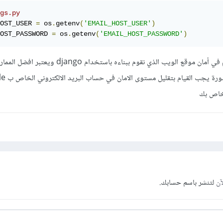
gs.py 
OST_USER 
=
 os
.
getenv
(
'EMAIL_HOST_USER'
)
OST_PASSWORD 
=
 os
.
getenv
(
'EMAIL_HOST_PASSWORD'
)
لويب الذي نقوم ببناءه باستخدام django ويعتبر افضل الممارسات الحالية
لخاص بك
آن
لتنشر باسم حسابك.