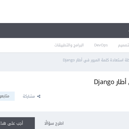
تصميم
DevOps
البرامج والتطبيقات
استعادة كلمة المرور في أطار Django
Djang
متابعو
مشاركة
اطرح سؤالًا
أجب على هذا 