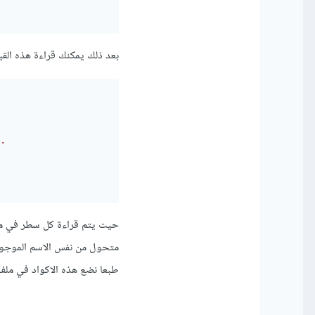
بعد ذلك يمكنك قراءة هذه القيم في ملف settings.py باستخدام مكتبة dotenv عبر اس
.
طبعا نضع هذه الاكواد في ملف ettings.py