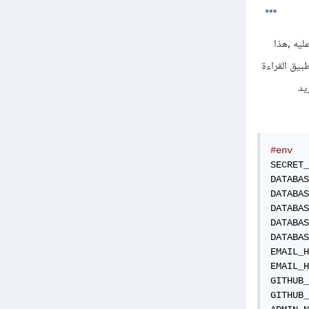
 الذي تعملين عليه ,هذا
 منصب admin و فقط يستطيع التطبيق القراءة
وكلمة السر الخاصة database والبريد
#env
SECRET_
DATABAS
DATABAS
DATABAS
DATABAS
DATABAS
EMAIL_H
EMAIL_H
GITHUB_
GITHUB_