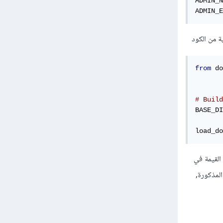
ADMIN_N
ADMIN_E
from
 do
# Build
BASE_DI
load_do
تخدام getenv حيث يفضل وضع القيمة في
دالة المذكورة,