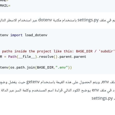
AME
=
MAIL
=
تخدام الاسطر التالية من الكود
tenv 
import
 load_dotenv

 paths inside the project like this: BASE_DIR / 'subdir'
R 
=
Path
(
__file__
).
resolve
().
parent
.
parent

tenv
(
os
.
path
.
join
(
BASE_DIR
,
".env"
))
حيث يتم قراءة كل سطر في ملف env, ويتم الحصول على هذه القيمة باس
متحول من نفس الاسم الموجود في ملف env يوضح الكود التالي قراءة اسم المستخدم وكلمة السر عبر ال
s