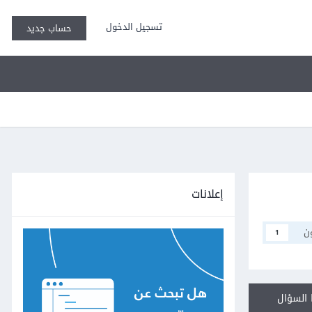
تسجيل الدخول
حساب جديد
إعلانات
ن
1
السؤال