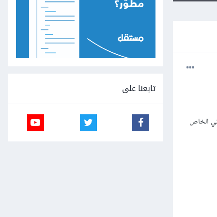
تابعنا على
وني الخاص