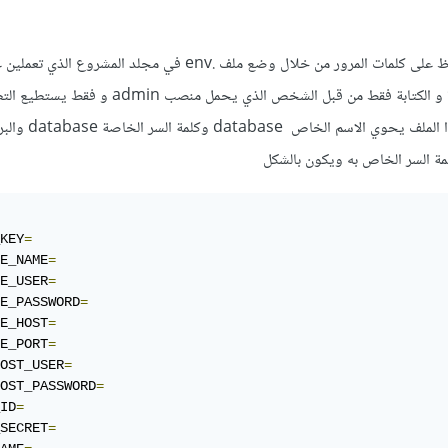
يمكن حل مشكلة الأمان والحفاظ على كلمات المرور من خلال وضع ملف .env في مجلد المشروع
الملف يكون له صلاحية القراءة و الكتابة فقط من قبل الشخص الذي يحمل
منه خلال مرحلة التشغيل وهذا الملف يحوي الاسم الخاص database 
مة السر الخاص به ويكون بالشكل
KEY
=
E_NAME
=
E_USER
=
E_PASSWORD
=
E_HOST
=
E_PORT
=
OST_USER
=
OST_PASSWORD
=
ID
=
SECRET
=