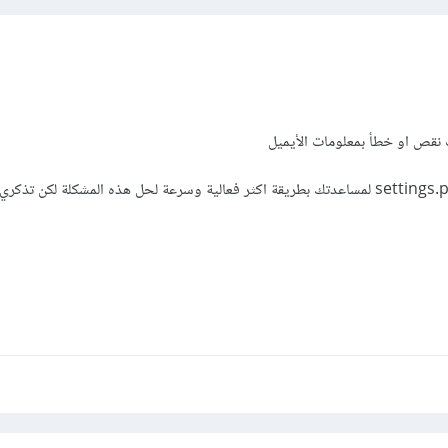
 نقص او خطأ بمعلومات الأيميل
الرجاء ارفاق صورة لملف ال settings.py لمساعدتك بطريقة اكثر فعالية وسرعة لحل هذه المشكلة لكن تذ