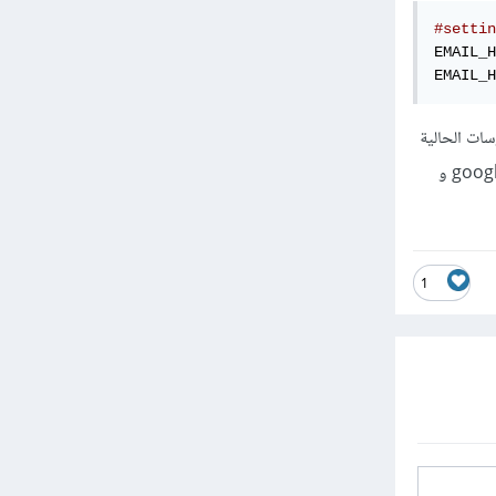
#settin
EMAIL_H
EMAIL_H
بالنسبة للخطأ الموجود في الصورة يجب القيام بتقليل مستوى الامان في حساب البريد الالكتروني الخاص ب google و
1