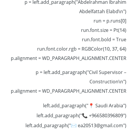
p = left.add_paragraph("Abdelrahman Ibrahim
Abdelfattah Elabd\n")
run = p.runs[0]
run.font.size = Pt(14)
run.font.bold = True
run.font.color.rgb = RGBColor(10, 37, 64)
p.alignment = WD_PARAGRAPH_ALIGNMENT.CENTER
p = left.add_paragraph("Civil Supervisor –
Construction\n")
p.alignment = WD_PARAGRAPH_ALIGNMENT.CENTER
left.add_paragraph("
Saudi Arabia")
📍
left.add_paragraph("
+966580396809")
📞
left.add_paragraph("
ea20513@gmail.com")
✉️