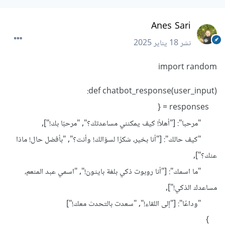
Anes Sari
نشر
18 يناير 2025
import random
def chatbot_response(user_input):
responses = {
"مرحبا": ["أهلاً! كيف يمكنني مساعدتك؟", "مرحبًا بك!"],
"كيف حالك": ["أنا بخير، شكرًا لسؤالك! وأنت؟", "بأفضل حال! ماذا
عنك؟"],
"ما اسمك": ["أنا روبوت ذكي بلغة بايثون!", "اسمي عبد المنعم،
مساعدك الذكي!"],
"وداعًا": ["إلى اللقاء!", "سعدت بالتحدث معك!"]
}