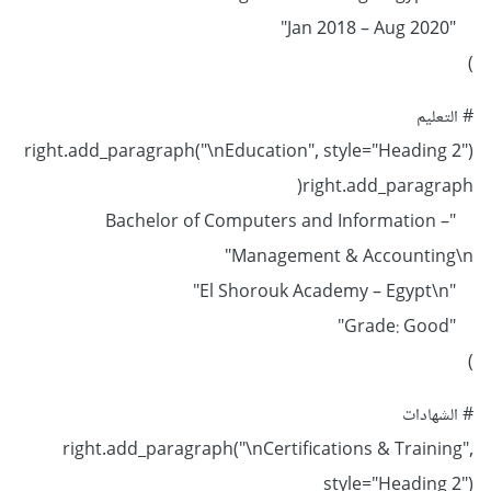
"Jan 2018 – Aug 2020"
)
# التعليم
right.add_paragraph("\nEducation", style="Heading 2")
right.add_paragraph(
"Bachelor of Computers and Information –
Management & Accounting\n"
"El Shorouk Academy – Egypt\n"
"Grade: Good"
)
# الشهادات
right.add_paragraph("\nCertifications & Training",
style="Heading 2")