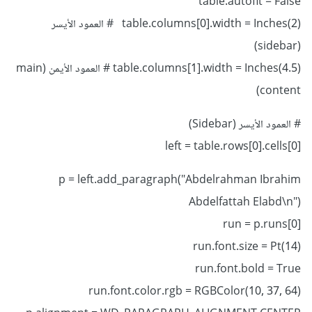
table.autofit = False
table.columns[0].width = Inches(2) # العمود الأيسر
(sidebar)
table.columns[1].width = Inches(4.5) # العمود الأيمن (main
content)
# العمود الأيسر (Sidebar)
left = table.rows[0].cells[0]
p = left.add_paragraph("Abdelrahman Ibrahim
Abdelfattah Elabd\n")
run = p.runs[0]
run.font.size = Pt(14)
run.font.bold = True
run.font.color.rgb = RGBColor(10, 37, 64)