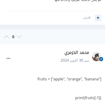
قم بحل الاسئله الفرعيه والتاكد منها
اقتباس
0
محمد الخزمري
نشر
30 أكتوبر 2024
fruits = ["apple", "orange", "banana"]
print(fruits[-1])