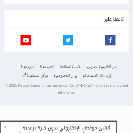
تابعنا على
عن أكاديمية حسوب
الأسئلة الشائعة
اكتب معنا
درّب معنا
إرشادات الاستخدام
بيان الخصوصية
مركز المساعدة
© 2025
Hsoub
.
Content licensed under
CC BY-NC-SA 4.0
unless mentioned
otherwise.