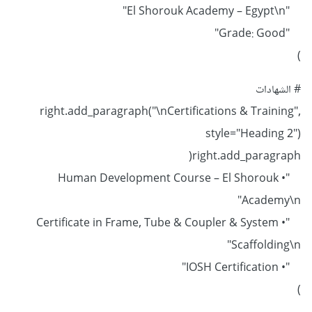
"El Shorouk Academy – Egypt\n"
"Grade: Good"
)
# الشهادات
right.add_paragraph("\nCertifications & Training",
style="Heading 2")
right.add_paragraph(
"• Human Development Course – El Shorouk
Academy\n"
"• Certificate in Frame, Tube & Coupler & System
Scaffolding\n"
"• IOSH Certification"
)