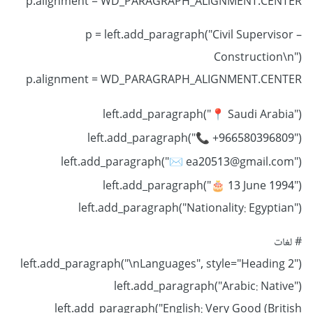
p.alignment = WD_PARAGRAPH_ALIGNMENT.CENTER
p = left.add_paragraph("Civil Supervisor –
Construction\n")
p.alignment = WD_PARAGRAPH_ALIGNMENT.CENTER
left.add_paragraph("
Saudi Arabia")
📍
left.add_paragraph("
+966580396809")
📞
left.add_paragraph("
ea20513@gmail.com")
✉️
left.add_paragraph("
13 June 1994")
🎂
left.add_paragraph("Nationality: Egyptian")
# لغات
left.add_paragraph("\nLanguages", style="Heading 2")
left.add_paragraph("Arabic: Native")
left.add_paragraph("English: Very Good (British