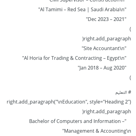
"Civil Supervisor – Construction\n"
"Al Tamimi – Red Sea | Saudi Arabia\n"
"2021 – Dec 2023"
)
right.add_paragraph(
"Site Accountant\n"
"Al Horia for Trading & Contracting – Egypt\n"
"Jan 2018 – Aug 2020"
)
# التعليم
right.add_paragraph("\nEducation", style="Heading 2")
right.add_paragraph(
"Bachelor of Computers and Information –
Management & Accounting\n"