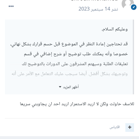
نشر
14 سبتمبر 2023
وعليكم السلام،
قد تحتاجين إعادة النظر في الموضوع قبل حسم قرارك بشكل نهائي،
خصوصا وأنه يمكنك طلب توضيح أو شرح إضافي في قسم
تعليقات الطلبة وسيهتم المشرفون على الدورات بالتوضيح لك
وتوجيهك بشكل أفضل. أيضا سيجب عليك التعامل مع الأمر على أنه
شيء طبيعي ان كان في البداية، فذلك أمر عادي يحس به أي طالب
أظهر المزيد
جديد متردد على أي مادة علمية جديدة.
للاسف حاولت ولكن لا اريد الاستمرار اريد احد ان يجاوبني سريعا
أما ان كان لا بد، يمكنك التنسيق مع
فريق الدعم
بخصوص المشكلة
أكثر.
اقتباس