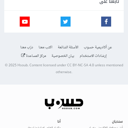
تابعنا على
عن أكاديمية حسوب
الأسئلة الشائعة
اكتب معنا
درّب معنا
إرشادات الاستخدام
بيان الخصوصية
مركز المساعدة
© 2025
Hsoub
.
Content licensed under
CC BY-NC-SA 4.0
unless mentioned
otherwise.