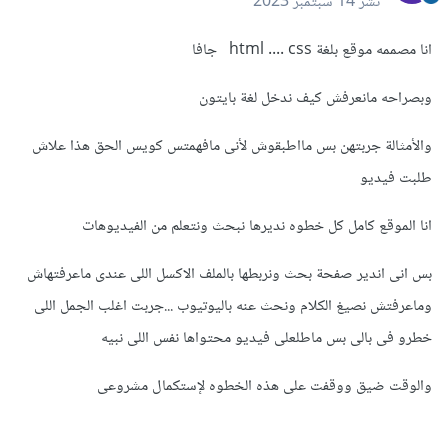
نشر
14 سبتمبر 2023
انا مصممه موقع بلغة html .... css جافا
وبصراحه مانعرفش كيف ندخل لغة بايتون
والأمثالة جربتهن بس مااطبقوش لأنى مافهمتس كويس الحق هذا علاش
طلبت فيديو
انا الموقع كامل كل خطوه نديرها نبحث ونتعلم من الفيديوهات
بس انى اندير صفحة بحث ونربطها بالملف الاكسل اللى عندى ماعرفتهاش
وماعرفتش نصيغ الكلام ونحث عنه باليوتيوب ...جربت اغلب الجمل اللى
خطرو فى بالى بس ماطلعلى فيديو محتواها نفس اللى نبيه
والوقت ضيق ووقفت على هذه الخطوه لإستكمال مشروعى