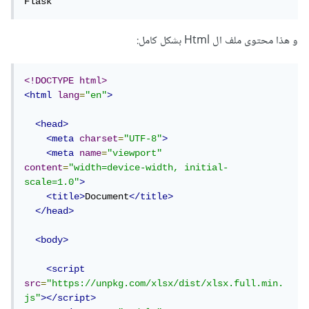
Flask
و هذا محتوى ملف ال Html بشكل كامل:
<!DOCTYPE html>
<html
lang
=
"en"
>
<head>
<meta
charset
=
"UTF-8"
>
<meta
name
=
"viewport"
content
=
"width=device-width, initial-
scale=1.0"
>
<title>
Document
</title>
</head>
<body>
<script
src
=
"https://unpkg.com/xlsx/dist/xlsx.full.min.
js"
></script>