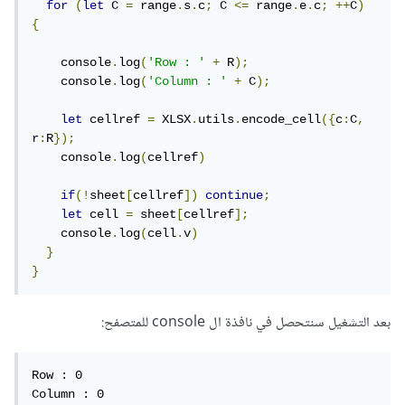
for
(
let
 C 
=
 range
.
s
.
c
;
 C 
<=
 range
.
e
.
c
;
++
C
)
{
    console
.
log
(
'Row : '
+
 R
);
    console
.
log
(
'Column : '
+
 C
);
let
 cellref 
=
 XLSX
.
utils
.
encode_cell
({
c
:
C
,
r
:
R
});
    console
.
log
(
cellref
)
if
(!
sheet
[
cellref
])
continue
;
let
 cell 
=
 sheet
[
cellref
];
    console
.
log
(
cell
.
v
)
}
}
بعد التشغيل سنتحصل في نافذة ال console للمتصفح:
Row : 0

Column : 0
