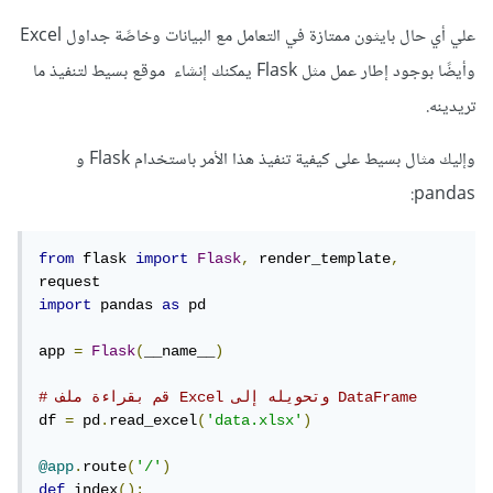
علي أي حال بايثون ممتازة في التعامل مع البيانات وخاصًة جداول Excel
وأيضًا بوجود إطار عمل مثل Flask يمكنك إنشاء موقع بسيط لتنفيذ ما
تريدينه.
وإليك مثال بسيط على كيفية تنفيذ هذا الأمر باستخدام Flask و
pandas:
from
 flask 
import
Flask
,
 render_template
,
import
 pandas 
as
 pd

app 
=
Flask
(
__name__
)
# قم بقراءة ملف Excel وتحويله إلى DataFrame
df 
=
 pd
.
read_excel
(
'data.xlsx'
)
@app
.
route
(
'/'
)
def
 index
():