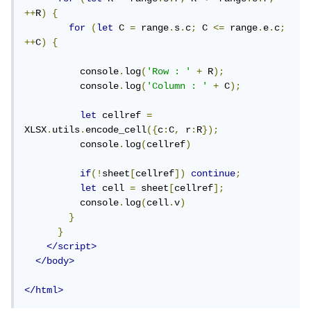
++
R
)
{
for
(
let
 C 
=
 range
.
s
.
c
;
 C 
<=
 range
.
e
.
c
;
++
C
)
{
          console
.
log
(
'Row : '
+
 R
);
          console
.
log
(
'Column : '
+
 C
);
let
 cellref 
=
XLSX
.
utils
.
encode_cell
({
c
:
C
,
 r
:
R
});
          console
.
log
(
cellref
)
if
(!
sheet
[
cellref
])
continue
;
let
 cell 
=
 sheet
[
cellref
];
          console
.
log
(
cell
.
v
)
}
}
</script>
</body>
</html>