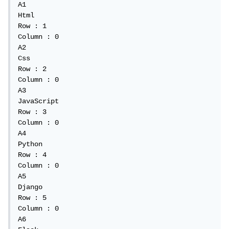
A1

Html

Row : 1

Column : 0

A2

Css

Row : 2

Column : 0

A3

JavaScript

Row : 3

Column : 0

A4

Python

Row : 4

Column : 0

A5

Django

Row : 5

Column : 0

A6
