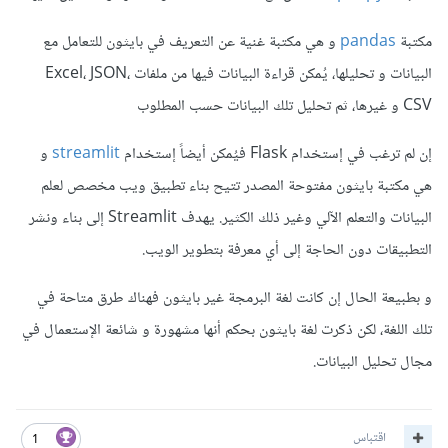
مكتبة
pandas
و هي مكتبة غنية عن التعريف في بايثون للتعامل مع
البيانات و تحليلها، يُمكن قراءة البيانات فيها من ملفات Excel، JSON،
CSV و غيرها، ثم تحليل تلك البيانات حسب المطلوب
إن لم ترغب في إستخدام Flask فيُمكن أيضاً إستخدام
streamlit
و
هي مكتبة بايثون مفتوحة المصدر تتيح بناء تطبيق ويب مخصص لعلم
البيانات والتعلم الآلي وغير ذلك الكثير. يهدف Streamlit إلى بناء ونشر
التطبيقات دون الحاجة إلى أي معرفة بتطوير الويب.
و بطبيعة الحال إن كانت لغة البرمجة غير بايثون فهناك طرق متاحة في
تلك اللغة، لكن ذكرت لغة بايثون بحكم أنها مشهورة و شائعة الإستعمال في
مجال تحليل البيانات.
اقتباس
1