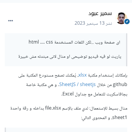
سمير عبود
نشر
13 سبتمبر 2023
اى صفحة ويب ...لكن اللغات المستخدمة html .... css
ياريت لو فيه فيديو توضيحى او مثال لانى مبتدئه مش خبيرة
بإمكانك إستخدام مكتبة
xlsx
، يُمكنك تصفح مستودع المكتبة على
github من خلال
SheetJS / sheetjs
. و هي مكتبة خاصة
بجافاسكربت للتعامل مع جداول Excel.
مثال بسيط للإستعمال: لدي ملف بالإسم file.xlsx بداخله و رقة واحدة
sheet1، و المحتوى التالي: