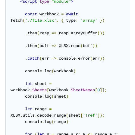
<script
type
=
"module"
>
const
 workbook 
=
await
fetch
(
'./file.xlsx'
,
{
 type
:
'array'
})
.
then
(
resp 
=>
 resp
.
arrayBuffer
())
.
then
(
buff 
=>
 XLSX
.
read
(
buff
))
.
catch
(
err 
=>
 console
.
error
(
err
))
      console
.
log
(
workbook
)
let
 sheet 
=
workbook
.
Sheets
[
workbook
.
SheetNames
[
0
]];
      console
.
log
(
sheet
)
let
 range 
=
XLSX
.
utils
.
decode_range
(
sheet
[
'!ref'
]);
      console
.
log
(
range
)
for
(
let
 R 
=
 range
.
s
.
r
;
 R 
<=
 range
.
e
.
r
;