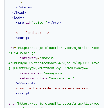
}
</style>
</head>
<body>
<pre
id
=
"editor"
></pre>
<!-- load ace -->
<script
src
=
"https://cdnjs.cloudflare.com/ajax/libs/ace
/1.24.2/ace.js"
integrity
=
"sha512-
4gOhBb0ynE9P/pWgzXZA8AaPsS49vQpZI/AlBpUDKXH+AVZ
jEq6usVtcbrygkQkM0ztBvCt5AyLPZpN1Fcwnvg=="
crossorigin
=
"anonymous"
referrerpolicy
=
"no-referrer"
></script>
<!-- load ace code_lens extension -->
<script
src
=
"https://cdnjs.cloudflare.com/ajax/libs/ace