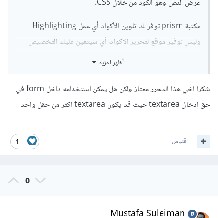
عرض النص وهو الكود من خلال CSS.
مكتبة prism توفر لك تلوين الأكواد أي عمل Highlighting
وليس توفير موقع لتحرير الأكواد، أي سيتعين عليك التخصيص
وبناء الموقع وفقًا لما تراه مناسبًا.
أظهر المزيد
إذا أردت مكتبة أحدث وقابلة للتخصيص كما تريد تستطيع
شكرا اخي هذا المحرر ممتاز ولكن هل يمكن استخدامه داخل form في
استخدام CodeMirror لكن إذا كنت مبتدأ في البرمجة فقد تجد
حق ادخال textarea حيث قد يكون textarea اكثر من حقل واحد
صعوبة في استخدامها.
وإذا أردت الأسهل فعليك استخدام Ace Editor حيث يمكنك
اقتباس
1
تضمين المكتبة مباشرًة واستخدام المحرر من خلال نسخة جاهزة
كالتالي:
0
<!DOCTYPE html>
<html
lang
=
"en"
>
Mustafa Suleiman
<head>