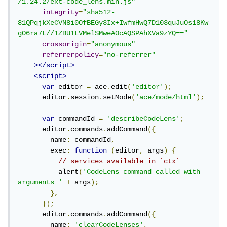
/1.24.2/ext-code_lens.min.js"
integrity
=
"sha512-
81QPqjkXeCVN8i0OfBEGy3Ix+IwfmHwQ7D103quJuOs18Kw
gO6ra7L//1ZBU1LVMelSMweA0cAQSPAhXVa9zYQ=="
crossorigin
=
"anonymous"
referrerpolicy
=
"no-referrer"
></script>
<script>
var
 editor 
=
 ace
.
edit
(
'editor'
);
      editor
.
session
.
setMode
(
'ace/mode/html'
);
var
 commandId 
=
'describeCodeLens'
;
      editor
.
commands
.
addCommand
({
        name
:
 commandId
,
        exec
:
function
(
editor
,
 args
)
{
// services available in `ctx`
          alert
(
'CodeLens command called with 
arguments '
+
 args
);
},
});
      editor
.
commands
.
addCommand
({
        name
:
'clearCodeLenses'
,