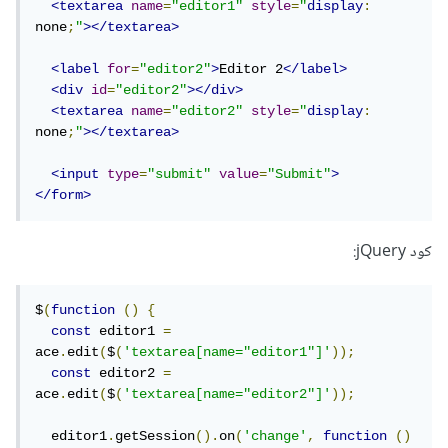
<textarea
name
=
"editor1"
style
=
"
display
:
<script
none
;
"
></textarea>
src
=
"https://cdnjs.cloudflare.com/ajax/libs
<label
for
=
"editor2"
>
Editor 2
</label>
/ace/1.24.2/ace.js"
<div
id
=
"editor2"
></div>
integrity
=
"sha512-
<textarea
name
=
"editor2"
style
=
"
display
:
4gOhBb0ynE9P/pWgzXZA8AaPsS49vQpZI/AlBpUDKXH
none
;
"
></textarea>
+AVZjEq6usVtcbrygkQkM0ztBvCt5AyLPZpN1Fcwnvg
=="
<input
type
=
"submit"
value
=
"Submit"
>
crossorigin
=
"anonymous"
</form>
referrerpolicy
=
"no-referrer"
></script>
<!-- load ace code_lens extension -->
كود jQuery:
<script
src
=
"https://cdnjs.cloudflare.com/ajax/libs
$
(
function
()
{
/ace/1.24.2/ext-code_lens.min.js"
const
 editor1 
=
integrity
=
"sha512-
ace
.
edit
(
$
(
'textarea[name="editor1"]'
));
81QPqjkXeCVN8i0OfBEGy3Ix+IwfmHwQ7D103quJuOs
const
 editor2 
=
18KwgO6ra7L//1ZBU1LVMelSMweA0cAQSPAhXVa9zYQ
ace
.
edit
(
$
(
'textarea[name="editor2"]'
));
=="
crossorigin
=
"anonymous"
  editor1
.
getSession
().
on
(
'change'
,
function
()