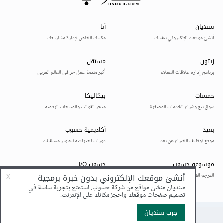
              start
:
{
                row
:
 row
,
                column
:
 m
.
index
,
},
              command
:
{
                id
:
 commandId
,
                title
:
'Third Link'
,
                arguments
:
[
'3'
,
 row
],
},
});
}
          callback
(
null
,
 p
);
},
});
      window
.
editor 
=
 editor
;
      window
.
codeLens 
=
 codeLens
;
</script>
<!-- <script 
src="./show_own_source.js"></script> -->