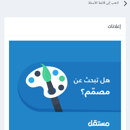
اذهب إلى قائمة الأسئلة
for
(
var
 row 
=
2
;
 row 
<
 l
;
 row
++)
{
var
 line 
=
إعلانات
session
.
getLine
(
row
);
var
 endColumn 
=
 line
.
length
;
var
 m 
=
/[{>]\s*$/
.
exec
(
line
);
if
(!
m
)
continue
;
            p
.
push
({
              start
:
{
                row
:
 row
,
                column
:
 m
.
index
,
},
              command
:
{
                id
:
 commandId
,
                title
:
'Line '
+
(
row 
+
1
),
                arguments
:
[
'line'
,
 row
],
},
});