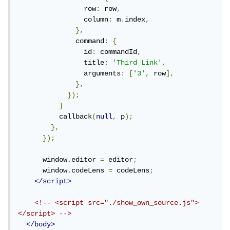
                row
:
 row
,
                column
:
 m
.
index
,
},
              command
:
{
                id
:
 commandId
,
                title
:
'Third Link'
,
                arguments
:
[
'3'
,
 row
],
},
});
}
          callback
(
null
,
 p
);
},
});
      window
.
editor 
=
 editor
;
      window
.
codeLens 
=
 codeLens
;
</script>
<!-- <script src="./show_own_source.js">
</script> -->
</body>