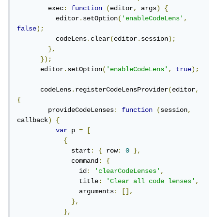
        exec
:
function
(
editor
,
 args
)
{
          editor
.
setOption
(
'enableCodeLens'
,
false
);
          codeLens
.
clear
(
editor
.
session
);
},
});
      editor
.
setOption
(
'enableCodeLens'
,
true
);
      codeLens
.
registerCodeLensProvider
(
editor
,
{
        provideCodeLenses
:
function
(
session
,
callback
)
{
var
 p 
=
[
{
              start
:
{
 row
:
0
},
              command
:
{
                id
:
'clearCodeLenses'
,
                title
:
'Clear all code lenses'
,
                arguments
:
[],
},
},