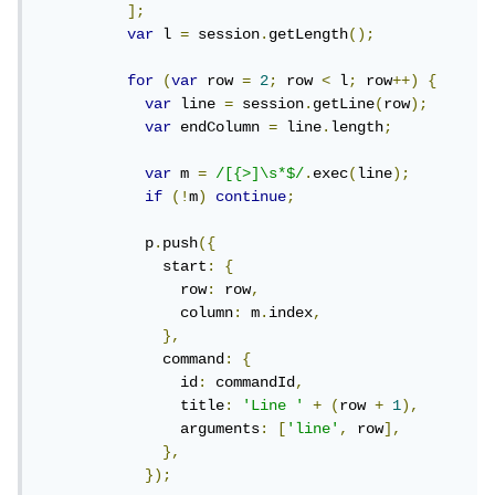
];
var
 l 
=
 session
.
getLength
();
for
(
var
 row 
=
2
;
 row 
<
 l
;
 row
++)
{
var
 line 
=
 session
.
getLine
(
row
);
var
 endColumn 
=
 line
.
length
;
var
 m 
=
/[{>]\s*$/
.
exec
(
line
);
if
(!
m
)
continue
;
            p
.
push
({
              start
:
{
                row
:
 row
,
                column
:
 m
.
index
,
},
              command
:
{
                id
:
 commandId
,
                title
:
'Line '
+
(
row 
+
1
),
                arguments
:
[
'line'
,
 row
],
},
});