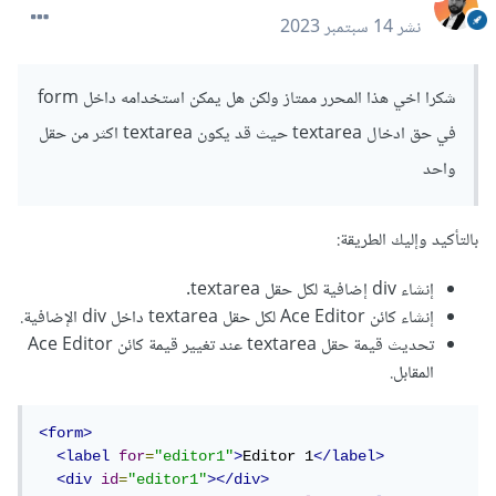
<meta
charset
=
"UTF-8"
/>
نشر
14 سبتمبر 2023
<title>
ACE Code Lens demo
</title>
<style
type
=
"text/css"
media
=
"screen"
>
      body 
{
شكرا اخي هذا المحرر ممتاز ولكن هل يمكن استخدامه داخل form
overflow
:
 hidden
;
في حق ادخال textarea حيث قد يكون textarea اكثر من حقل
}
واحد
#
editor 
{
margin
:
0
;
position
:
 absolute
;
بالتأكيد وإليك الطريقة:
top
:
0
;
bottom
:
0
;
إنشاء div إضافية لكل حقل textarea.
left
:
0
;
إنشاء كائن Ace Editor لكل حقل textarea داخل div الإضافية.
right
:
0
;
تحديث قيمة حقل textarea عند تغيير قيمة كائن Ace Editor
}
</style>
المقابل.
</head>
<body>
<form>
<pre
id
=
"editor"
></pre>
<label
for
=
"editor1"
>
Editor 1
</label>
<div
id
=
"editor1"
></div>
<!-- load ace -->