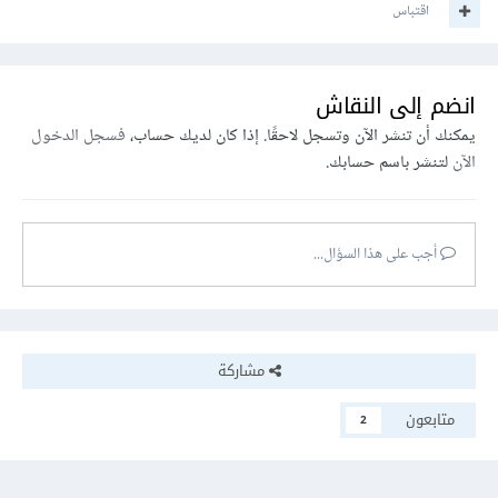
اقتباس
},
});
      editor
.
setOption
(
'enableCodeLens'
,
true
);
انضم إلى النقاش
يمكنك أن تنشر الآن وتسجل لاحقًا. إذا كان لديك حساب،
فسجل الدخول
الآن
{
,
editor
(
لتنشر باسم حسابك.
registerCodeLensProvider
.
codeLens
        provideCodeLenses
:
function
(
session
,
 callback
)
{
var
 p 
=
[
أجب على هذا السؤال...
{
              start
:
{
 row
:
0
},
              command
:
{
                id
:
'clearCodeLenses'
,
                title
:
'Clear all code 
مشاركة
lenses'
,
                arguments
:
[],
},
متابعون
2
},
];
var
 l 
=
 session
.
getLength
();