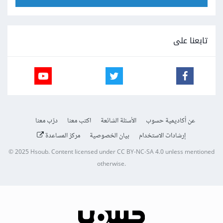
if
(
m
.
index 
<
10
)
continue
;
            p
.
push
({
              start
:
{
تابعنا على
                row
:
 row
,
                column
:
 m
.
index
,
},
              end
:
{
                row
:
 row
,
                column
:
 m
.
index 
+
1
,
},
              command
:
{
عن أكاديمية حسوب
الأسئلة الشائعة
اكتب معنا
درّب معنا
                id
:
 commandId
,
إرشادات الاستخدام
بيان الخصوصية
مركز المساعدة
                title
:
'column '
+
endColumn
,
© 2025
Hsoub
.
Content licensed under
CC BY-NC-SA 4.0
unless mentioned
                arguments
:
[
'column'
,
otherwise.
endColumn
],
},
});
if
(
m
.
index 
<
30
)
continue
;
            p
.
push
({