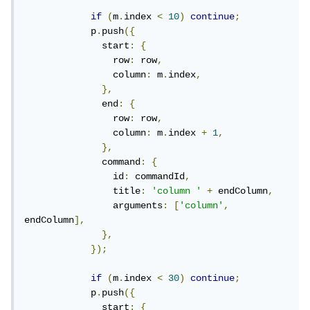
if
(
m
.
index 
<
10
)
continue
;
            p
.
push
({
              start
:
{
                row
:
 row
,
                column
:
 m
.
index
,
},
              end
:
{
                row
:
 row
,
                column
:
 m
.
index 
+
1
,
},
              command
:
{
                id
:
 commandId
,
                title
:
'column '
+
 endColumn
,
                arguments
:
[
'column'
,
endColumn
],
},
});
if
(
m
.
index 
<
30
)
continue
;
            p
.
push
({
              start
:
{