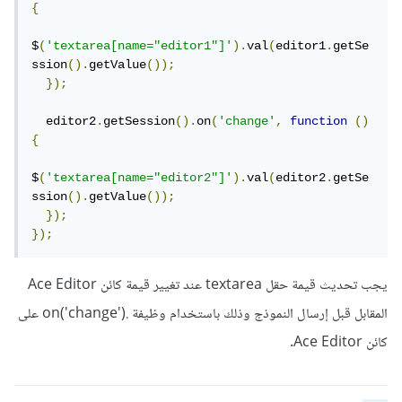
referrerpolicy
=
"no-referrer"
{
></script>
<script>
$
(
'textarea[name="editor1"]'
).
val
(
editor1
.
getSe
var
 editor 
=
 ace
.
edit
(
'editor'
);
ssion
().
getValue
());
});
editor
.
session
.
setMode
(
'ace/mode/html'
);
  editor2
.
getSession
().
on
(
'change'
,
function
()
var
 commandId 
=
'describeCodeLens'
;
{
      editor
.
commands
.
addCommand
({
        name
:
 commandId
,
$
(
'textarea[name="editor2"]'
).
val
(
editor2
.
getSe
        exec
:
function
(
editor
,
 args
)
{
ssion
().
getValue
());
// services available in `ctx`
});
          alert
(
'CodeLens command called 
});
with arguments '
+
 args
);
},
يجب تحديث قيمة حقل textarea عند تغيير قيمة كائن Ace Editor
});
      editor
.
commands
.
addCommand
({
المقابل قبل إرسال النموذج وذلك باستخدام وظيفة .on('change') على
        name
:
'clearCodeLenses'
,
كائن Ace Editor.
        exec
:
function
(
editor
,
 args
)
{
editor
.
setOption
(
'enableCodeLens'
,
false
);
          codeLens
.
clear
(
editor
.
session
);