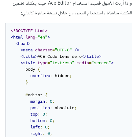
وإذا أردت الأسهل فعليك استخدام Ace Editor حيث يمكنك تضمين
المكتبة مباشرًة واستخدام المحرر من خلال نسخة جاهزة كالتالي:
<!DOCTYPE html>
<html
lang
=
"en"
>
<head>
<meta
charset
=
"UTF-8"
/>
<title>
ACE Code Lens demo
</title>
<style
type
=
"text/css"
media
=
"screen"
>
      body 
{
overflow
:
 hidden
;
}
#
editor 
{
margin
:
0
;
position
:
 absolute
;
top
:
0
;
bottom
:
0
;
left
:
0
;
right
:
0
;