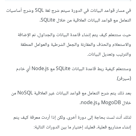
إنشاء جدول للتعليقات: يتضمنمعلومات مثل عنوان التعليق
في مسار قواعد البيانات في الدورة سيتم شرح لغة SQL وشرح أساسيات
ونص التعليق وتاريخ النشر واسم المستخدم.
التعامل مع قواعد البيانات العلاقية من خلال SQLite.
إنشاء جدول للإعجابات: يتضمن معلومات مثل عنوان الفيديو
واسم المستخدم.
حيث ستتعلم كيف يتم إنشاء قاعدة البيانات والجداول، ثم الإضافة
ام يجب علي الاشتراك بدورات اخرى وشكرا لكم
والاستعلام والحذف والمقارنة والجمل الشرطية والعوامل المنطقة
والترتيب وتعديل البيانات.
وستتعلم كيفية ربط قاعدة البيانات SQLite مع Node.js أي خادم
(سيرفر).
بعد ذلك يتم شرح التعامل مع قواعد البيانات غير العلاقية NoSQL من
خلال MogoDB وnode.js.
لذلك أنت لست بحاجة إلى دورة أخرى، ولكن إذا أردت معرفة كيف يتم
إنشاء مشاريع فعلية، فعليك إختيار ما بين الدورات التالية: