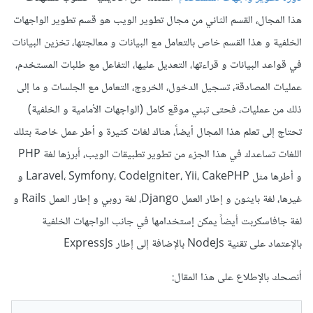
هذا المجال، القسم الثاني من مجال تطوير الويب هو قسم تطوير الواجهات
الخلفية و هذا القسم خاص بالتعامل مع البيانات و معالجتها، تخزين البيانات
في قواعد البيانات و قراءتها، التعديل عليها، التفاعل مع طلبات المستخدم،
عمليات المصادقة، تسجيل الدخول، الخروج، التعامل مع الجلسات و ما إلى
ذلك من عمليات، فحتى تبني موقع كامل (الواجهات الأمامية و الخلفية)
تحتاج إلى تعلم هذا المجال أيضاً، هناك لغات كثيرة و أطر عمل خاصة بتلك
اللغات تساعدك في هذا الجزء من تطوير تطبيقات الويب، أبرزها لغة PHP
و أطرها مثل Laravel، Symfony، CodeIgniter، Yii، CakePHP و
غيرها، لغة بايثون و إطار العمل Django، لغة روبي و إطار العمل Rails و
لغة جافاسكربت أيضاً يمكن إستخدامها في جانب الواجهات الخلفية
بالإعتماد على تقنية NodeJs بالإضافة إلى إطار ExpressJs
أنصحك بالإطلاع على هذا المقال: