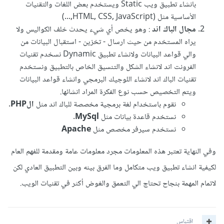
بانشاء تطبيق ويب Static ويستخدم بعض اللغات والتقنيات
الأساسية مثل (HTML, CSS, JavaScript,...)
مجال الباك اند
: وهو يخص أي شيء يحدث خلف الكواليس ولا
يراه المستخدم من حيث ارسال - تخزين - استقبال البيانات من
والي قواعد البيانات ولانشاء تطبيق Dynamic نسخدم تقنيات
الفرونت اند لانشاء الشكل والتنسيق الخاص بالتطبيق ونستخدم
تقنيات الباك اند لانشاء اللوجيك البرمجي وانشاء قواعد البيانات
ويتم التخصيص حسب نوع الفكرة المراد انشائها.
نقوم باستخدام لغة برمجية مخصصة للباك اند مثل
الPHP
.
نستخدم قاعدة بيانات مثل
MySql.
نستخدم سيرفر مخصص مثل
Apache
وفي النهاية تعتبر هذه المعلومات مجرد معلومات عامة ومقدمة للفهم العام
لكيفية انشاء تطبيق ويب متكامل وما الفرق بينه وبين التطبيق العادي لكن
لاتمام المهمة بنجاح تحتاج الي التعمق والغوض أكثر في تقنيات الويب.
اقتباس