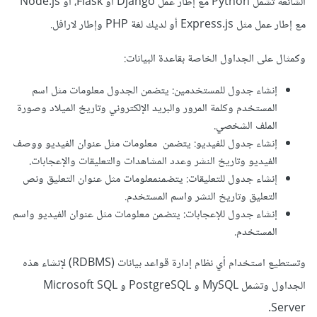
الشائعة تشمل Python مع إطار عمل Django أو Flask، أو Node.js
مع إطار عمل مثل Express.js أو لديك لغة PHP وإطار لارافل.
وكمثال على الجداول الخاصة بقاعدة البيانات:
إنشاء جدول للمستخدمين: يتضمن الجدول معلومات مثل اسم
المستخدم وكلمة المرور والبريد الإلكتروني وتاريخ الميلاد وصورة
الملف الشخصي.
إنشاء جدول للفيديو: يتضمن معلومات مثل عنوان الفيديو ووصف
الفيديو وتاريخ النشر وعدد المشاهدات والتعليقات والإعجابات.
إنشاء جدول للتعليقات: يتضمنمعلومات مثل عنوان التعليق ونص
التعليق وتاريخ النشر واسم المستخدم.
إنشاء جدول للإعجابات: يتضمن معلومات مثل عنوان الفيديو واسم
المستخدم.
وتستطيع استخدام أي نظام إدارة قواعد بيانات (RDBMS) لإنشاء هذه
الجداول وتشمل MySQL و PostgreSQL و Microsoft SQL
Server.