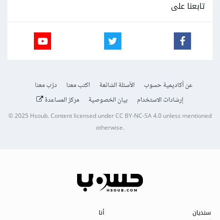
تابعنا على
عن أكاديمية حسوب
الأسئلة الشائعة
اكتب معنا
درّب معنا
إرشادات الاستخدام
بيان الخصوصية
مركز المساعدة
© 2025
Hsoub
.
Content licensed under
CC BY-NC-SA 4.0
unless mentioned
otherwise.