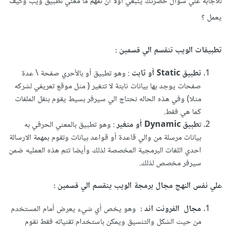
للاجابة علي سؤال حضرتك ينبغي أولا أن نفهم ما معني تطبيق ويب وكيف
يعمل ؟
تطبيقات الويب تنقسم الي قسمين
:
تطبيق Static أو ثابت
: وهو تطبيق أو بالأحري صفحة \ عدة
صفحات يوجد بها بيانات ثابتة لا تتغير ( مثل موقع تعريفي لشركه
مثلا) وفي هذه الحاله نحتاج الي سيرفر بسيط يقوم بنقل الملفات
كما هي فقط.
ت
طبيق Dynamic أو متغير
: وهو تطبيق بالمعني الحرفي به
بيانات مرسلة من والي قاعدة أو قواعد بيانات وتقوم بمهمة الارسالة
احدي اللغات البرمجية المخصصة لذلك وأيضا تتم هذه العمليه ضمن
سيرفر مخصص لذلك.
علي نفس النهج مجال برمجة الويب ينقسم الي قسمين
:
مجال الفرونت اند :
وهو يخص أي شيء يعرض أمام المستخدم
من حيث الشكل والتنسيق ويمكن باستخدام تقنياته فقط نقوم