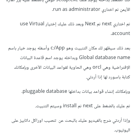
فك الضغط، بداخله يوجد ملف setup.exe قومي بالضغط عليه بزر الفأرة
الأيمن ثم اختاري run as administrator.
ثم اختاري next ثم Next وبعد ذلك عليك إختيار use Virtual
account.
بعد ذلك سيظهر لك مكان التثبيت وهو c:/App وأسفله يوجد خيار باسم
Global database name وبداخله يوجد اسم قاعدة البيانات
الإفتراضية وهي orcl وهي الحاوية لقواعد البيانات الأخرى وبإمكانك
كتابة باسورد لها إذا أردتي.
وبإمكانك إنشاء قواعد بيانات بداخلها pluggable database.
ثم عليك بالضغط على next ثم install وسيتم التثبيت.
وإذا أردتي شرح بالفيديو عليك بالبحث عن تنصيب اوراكل داتابيز على
اليوتيوب.