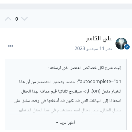
0
علي الكاسر
نشر
11 سبتمبر 2023
إليك شرح لكل خصائص العنصر الذي ارسلته :
autocomplete="on": عندما يتحقق المتصفح من أن هذا
الخيار مفعل (on)، فإنه سيقترح تلقائيًا قيم مماثلة لهذا الحقل
استنادًا إلى البيانات التي قد تكون قد أدخلتها في وقت سابق على
سبيل المثال، عند إدخال اسم مستخدم في هذا الحقل قد تظهر
قائمة من الأسماء المقترحة تلقائيًا.
أظهر المزيد