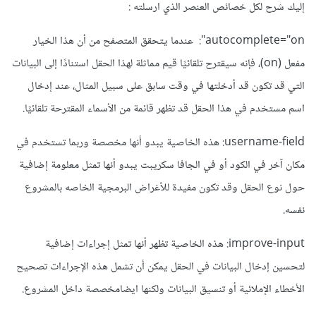
إليك شرح لكل خصائص العنصر الذي ارسلته :
autocomplete="on": عندما يتحقق المتصفح من أن هذا الخيار
مفعل (on)، فإنه سيقترح تلقائيًا قيم مماثلة لهذا الحقل استنادًا إلى البيانات
التي قد تكون قد أدخلتها في وقت سابق على سبيل المثال، عند إدخال
اسم مستخدم في هذا الحقل قد تظهر قائمة من الأسماء المقترحة تلقائيًا.
username-field: هذه الخاصية يبدو أنها مخصصة وربما تستخدم في
مكان آخر في الكود أو في الجافا سكريبت يبدو أنها تمثل معلومة إضافية
حول نوع الحقل وقد تكون مفيدة للأغراض البرمجية الخاصه بالمشروع
نفسه.
improve-input: هذه الخاصية تظهر أنها تمثل إجراءات إضافية
لتحسين إدخال البيانات في الحقل يمكن أن تشمل هذه الإجراءات تصحيح
الأخطاء الإملائية أو تنسيق البيانات ولكنها ايضامخصصة داخل المشروع.