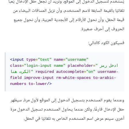
يُستخدم لتسجيل الدخول إلى الموقع، ونريد أن نجعل حقل الإدخال يُعبأ
تلقائيًا بالقيمة السابقة لاسم المستخدم، وأن نزيل المسافات البيضاء من
قيمة الحقل، وأن نحول الأرقام إلى الأبجدية العربية، وأن نحول جميع
الحروف إلى أحرف صغيرة.
فسيكون الكود كالتالي:
<input
type
=
"text"
name
=
"username"
"ادخل رمز 
=
placeholder
"login-input name"
=
class
username-
"on"
=
autocomplete
required
الكرت هنا"
field
improve-input
rm-white-spaces
to-arabic-
numbers
to-lower
/>
وعندما يقوم المستخدم بتسجيل الدخول إلى الموقع لأول مرة، سيظهر
حقل الإدخال فارغًا، ولكن عندما يحاول المستخدم تسجيل الدخول مرة
أخرى، سيتم عرض اسم المستخدم الخاص به تلقائيًا في الحقل.