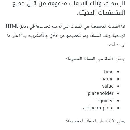
الرسمية، وتلك السمات مدعومة من قبل جميع
to-arabic-numbers: من الواضح ان هذه الخاصية تقوم
المتصفحات الحديثة.
بتحويل الأرقام في النص المدخل إلى أرقام عربية إذا كانت الأرقام
بالأصل بالأحرف اللاتينية مع العلم هذه ليست خاصيه في html بل
أما السمات المخصصة هي السمات التي لم يتم تحديدها في وثائق HTML
هي مخصصه ويتم التعامل معها من خلال جافاسكريبت.
الرسمية، وتلك السمات يتم تخصيصها من خلال جافاسكريبت بناءًا على ما
تريده أنت.
to-lower: هذه الخاصية تقوم بتحويل الأحرف في النص المدخل
إلى أحرف صغيرة (حالة صغيرة) مع العلم هذه ليست خاصيه في
بعض الأمثلة على السمات المدعومة:
html بل هي مخصصه ويتم التعامل معها من خلال جافاسكريبت.
type
name
في المواقعالكبيره او المتوسطهه يقوم المطورين بانشاء او
value
اضافة attributes مخصصه لكي يتمكنوا من التعامل مع حالات
placeholder
معينه اثناء تجرة المستخدم المختلفه.
required
autocomplete
لمعرفة المزيد عن خصائص عناصر HTML يمكنك زيارة
التوثيق
بعض الأمثلة على السمات المخصصة:
الخاص ب HTML
.