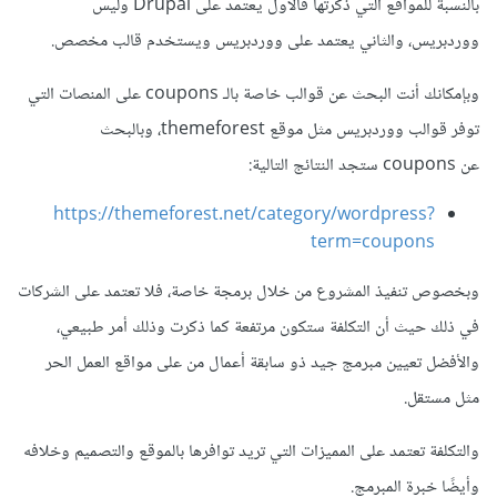
بالنسبة للمواقع التي ذكرتها فالأول يعتمد على Drupal وليس
ووردبريس، والثاني يعتمد على ووردبريس ويستخدم قالب مخصص.
وبإمكانك أنت البحث عن قوالب خاصة بالـ coupons على المنصات التي
توفر قوالب ووردبريس مثل موقع themeforest، وبالبحث
عن coupons ستجد النتائج التالية:
https://themeforest.net/category/wordpress?
term=coupons
وبخصوص تنفيذ المشروع من خلال برمجة خاصة، فلا تعتمد على الشركات
في ذلك حيث أن التكلفة ستكون مرتفعة كما ذكرت وذلك أمر طبيعي،
والأفضل تعيين مبرمج جيد ذو سابقة أعمال من على مواقع العمل الحر
مثل مستقل.
والتكلفة تعتمد على المميزات التي تريد توافرها بالموقع والتصميم وخلافه
وأيضًا خبرة المبرمج.