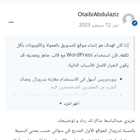
OtaibiAbdulaziz
نشر
12 سبتمبر 2023
إذا كان الهدف هو إنشاء موقع للتسويق بالعمولة والكوبونات بأقل
تكلفة، فإن استخدام WordPress مع قالب جاهز وتعديله قد
يكون الخيار الأمثل للأسباب التالية:
ووردبريس أسهل في الاستخدام مقارنة بدروبال، وهناك
المزيد من المطورين المتخصصين فيه.
توفر ووردبريس آلاف الإضافات والقوالب الجاهزة التي يمكن
تعديلها بسهولة.
أظهر المزيد
تكلفة تطوير ووردبريس أقل مقارنة بدروبال لبساطة النظام
وسهولة تعديله.
عزيزي عبدالباسط شاكر لك ردك و توضيحك
ووردبريس أكثر انتشاراً لمواقع المحتوى، بينما دروبال
بالنسبة لدروبال للموقع الأول المدرج في سؤالي حسب بحثي البسيط
مناسب أكثر للمشاريع الأكبر.