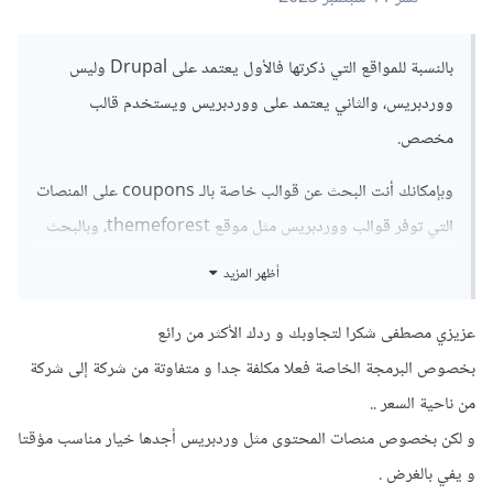
بالنسبة للمواقع التي ذكرتها فالأول يعتمد على Drupal وليس
ووردبريس، والثاني يعتمد على ووردبريس ويستخدم قالب
مخصص.
وبإمكانك أنت البحث عن قوالب خاصة بالـ coupons على المنصات
التي توفر قوالب ووردبريس مثل موقع themeforest، وبالبحث
عن coupons ستجد النتائج التالية:
أظهر المزيد
https://themeforest.net/category/wordpress
عزيزي مصطفى شكرا لتجاوبك و ردك الأكثر من رائع
?term=coupons
بخصوص البرمجة الخاصة فعلا مكلفة جدا و متفاوتة من شركة إلى شركة
وبخصوص تنفيذ المشروع من خلال برمجة خاصة، فلا تعتمد على
من ناحية السعر ..
الشركات في ذلك حيث أن التكلفة ستكون مرتفعة كما ذكرت وذلك
و لكن بخصوص منصات المحتوى مثل وردبريس أجدها خيار مناسب مؤقتا
أمر طبيعي، والأفضل تعيين مبرمج جيد ذو سابقة أعمال من على
و يفي بالغرض .