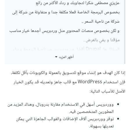
عزيزي مصطفى شكرا لتجاوبك و ردك الأكثر من رائع
بخصوص البرمجة الخاصة فعلا مكلفة جدا و متفاوتة من شركة إلى
شركة من ناحية السعر ..
و لكن بخصوص منصات المحتوى مثل وردبريس أجدها خيار مناسب
مؤقتا و يفي بالغرض .
السؤال هل Drupal أفضل من وردبريس من ناحية البرمجة و بناء
أظهر المزيد
القالب للويب و التطبيقات ؟
وهل هو معتمد بشكل واسع بين المبرمجين لإني أشوف الغالب
إذا كان الهدف هو إنشاء موقع للتسويق بالعمولة والكوبونات بأقل تكلفة،
يعتمد على وردبريس ؟
فإن استخدام WordPress مع قالب جاهز وتعديله قد يكون الخيار
بالنسبة لمواقع الكوبونات أساس تكون بسيطة ماهي متطلبة بنسبة
الأمثل للأسباب التالية:
كبيرة حسب ما أشوف مقابل بناء مواقع أخرى ..
ووردبريس أسهل في الاستخدام مقارنة بدروبال، وهناك المزيد من
لذلك ما أعرف ماهو المناسب أكثر هل Drupal خيار جيد حتى
المطورين المتخصصين فيه.
مستقبلا للتطوير ؟
توفر ووردبريس آلاف الإضافات والقوالب الجاهزة التي يمكن
آسف للإطالة مره أخرى .
تعديلها بسهولة.