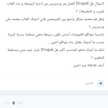
مواقع العمل الحر مثل مستقل.
السؤال هل Drupal أفضل من وردبريس من ناحية البرمجة و بناء القالب
للويب و التطبيقات ؟
والتكلفة تعتمد على المميزات التي تريد توافرها بالموقع والتصميم
وهل هو معتمد بشكل واسع بين المبرمجين لإني أشوف الغالب يعتمد على
وخلافه وأيضًا خبرة المبرمج.
وردبريس ؟
وعن تحويل الموقع لتطبيق من خلال فلاتر، فالأمر بسيط إذا كنت
بالنسبة لمواقع الكوبونات أساس تكون بسيطة ماهي متطلبة بنسبة كبيرة
تريد عرض الموقع كما هو من خلال تطبيق مع إضافة مزايا بسيطة،
حسب ما أشوف مقابل بناء مواقع أخرى ..
لكن تحويل الموقع بالكامل إلى تطبيق متعدد الصفحات مثلاً وبمزايا
لذلك ما أعرف ماهو المناسب أكثر هل Drupal خيار جيد حتى مستقبلا
مختلفة فسترتفع التكلفة بلا شك.
للتطوير ؟
آسف للإطالة مره أخرى .
اقتباس
0