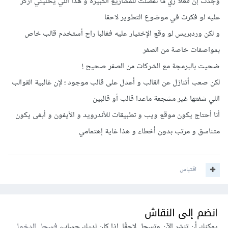
وجدت إن فعلا زي ما تفضلت للمشاريع الكبيرة و هذا اللي يخليني أركز
التحديث والصيانة أسهل في ووردبريس.
عليه لو فكرت في موضوع التطوير لاحقا
لكن في النهاية يعتمد القرار على متطلبات المشروع بالتحديد، وخبرة
و لكن وردبريس لو وقع الإختيار عليه فغالبا راح أستخدم قالب خاص
فريق التطوير المتاح. قد يكون دروبال خياراً أفضل لمشاريع أكثر
بمواصفات خاصة من الصفر
تعقيداً.
ضحيت بالبرمجة مع الشركات من الصفر صحيح !
لكن صعب أتنازل عن القالب و أعدل على قالب موجود ؛ لإن غالبية القوالب
اللي شفتها غير مشجعة ماعدا قالب أو قالبين
أنا أحتاج يكون موقع ويب و تطبيقات للأندرويد و الأيفون و أبغى يكون
متناسق و مرتب بدون أخطاء و هذا غاية إهتمامي
اقتباس
انضم إلى النقاش
يمكنك أن تنشر الآن وتسجل لاحقًا. إذا كان لديك حساب،
فسجل الدخول