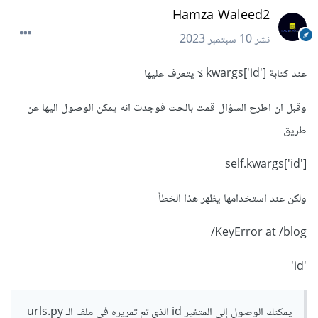
Hamza Waleed2
نشر
10 سبتمبر 2023
عند كتابة kwargs['id'] لا يتعرف عليها
وقبل ان اطرح السؤال قمت بالحث فوجدت انه يمكن الوصول اليها عن
طريق
self.kwargs['id']
ولكن عند استخدامها يظهر هذا الخطأ
KeyError at /blog/
'id'
يمكنك الوصول إلى المتغير id الذي تم تمريره في ملف الـ urls.py