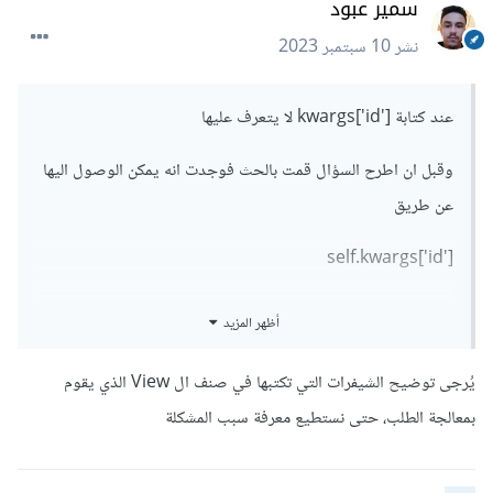
سمير عبود
def
 get
(
self
,
 request
,
*
args
,
**
kwargs
):
نشر
10 سبتمبر 2023
    article_id 
=
 kwargs
[
'id'
]
# Now you can use the article_id 
عند كتابة kwargs['id'] لا يتعرف عليها
variable
return
 super
().
get
(
request
,
*
args
,
)
kwargs
**
وقبل ان اطرح السؤال قمت بالحث فوجدت انه يمكن الوصول اليها
عن طريق
الخطوات:
self.kwargs['id']
تستقبل الدالة get كمعامل kwargs والذي يحتوي على
جميع المتغيرات الممررة من urls.
ولكن عند استخدامها يظهر هذا الخطأ
تستطيع الوصول إلى متغير id عبر kwargs['id'].
أظهر المزيد
الآن بإمكانك استخدام متغير article_id داخل الـView.
KeyError at /blog/
يُرجى توضيح الشيفرات التي تكتبها في صنف ال View الذي يقوم
'id'
بمعالجة الطلب، حتى نستطيع معرفة سبب المشكلة