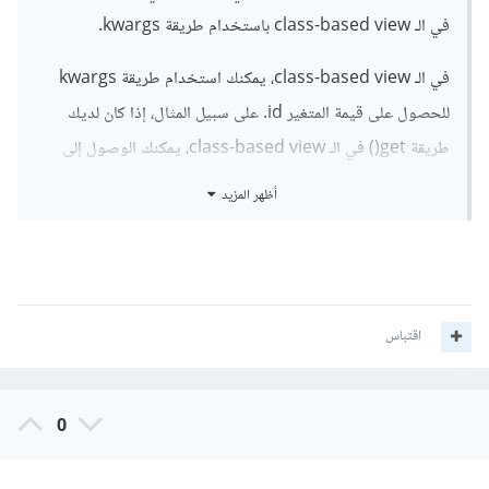
في الـ class-based view باستخدام طريقة kwargs.
في الـ class-based view، يمكنك استخدام طريقة kwargs
للحصول على قيمة المتغير id. على سبيل المثال، إذا كان لديك
طريقة get() في الـ class-based view، يمكنك الوصول إلى
قيمة المتغير id باستخدام الكود التالي:
أظهر المزيد
def
 get
(
self
,
 request
,
**
kwargs
):
# access the id variable
    id 
=
 kwargs
[
'id'
]
# do something with the id variable
اقتباس
مثال على ذلك في الـ View:
0
from
 django
.
views
.
generic 
import
ListView
class
ArticleListView
(
ListView
):