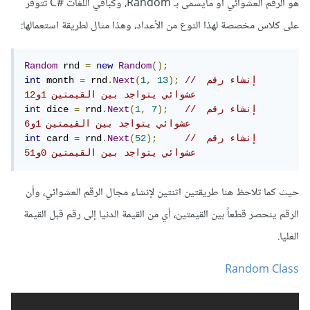
هو الرقم العشوائي أو مايسمى بـ Random، وكباقي اللغات #C تتوفر
على كلاس مخصصة لهذا النوع من الأعداد، وهذا مثال لطريقة استعمالها:
Random
 rnd 
=
new
Random
();
// إنشاء رقم 
);
13
,
1
(
Next
.
 rnd
=
 month 
int
عشوائي يتواجد بين القيمتين 1و12
// إنشاء رقم 
);
7
,
1
(
Next
.
 rnd
=
 dice 
int
عشوائي يتواجد بين القيمتين 1و6
// إنشاء رقم 
);
52
(
Next
.
 rnd
=
 card 
int
عشوائي يتواجد بين القيمتين 0و51
حيث كما تلاحظ هنا طريقتين اثنتين لإنشاء مجال الرقم العشوائي، وأن
الرقم ينحصر قطعاً بين القيمتين، أي من القيمة الدنيا إلى رقم قبل القيمة
العليا.
Random Class