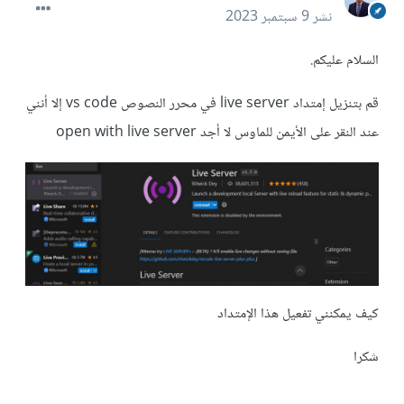
نشر
9 سبتمبر 2023
السلام عليكم.
قم بتنزيل إمتداد live server في محرر النصوص vs code إلا أنني
عند النقر على الأيمن للماوس لا أجد open with live server
كيف يمكنني تفعيل هذا الإمتداد
شكرا