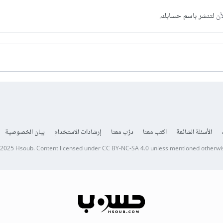
آن
لتنشر باسم حسابك.
الأسئلة الشائعة
اكتب معنا
درّب معنا
إرشادات الاستخدام
بيان الخصوصية
 2025
Hsoub
.
Content licensed under
CC BY-NC-SA 4.0
unless mentioned otherwi