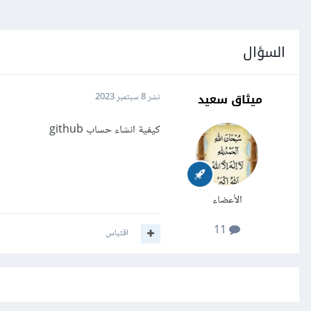
السؤال
ميثاق سعيد
نشر
8 سبتمبر 2023
كيفية انشاء حساب github
الأعضاء
11
اقتباس