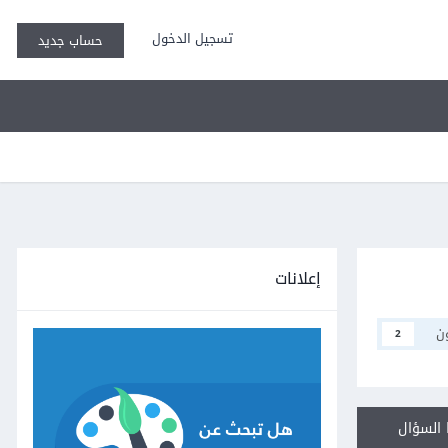
تسجيل الدخول
حساب جديد
إعلانات
ن
2
السؤال