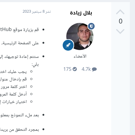
بلال زيادة
نشر
8 سبتمبر 2023
0
قم بزيارة موقع GitHub عبر المتصفح الخاص بك على الرابط التالي:
على الصفحة الرئيسية، ستجد خيار Sign up أو 
الأعضاء
ستتم إعادة توجيهك إل
يلي:
175
4.7k
يجب عليك اختيار 
قم بإدخال عنوان
اختر كلمة مرور 
أدخل كلمة المرور
اختيار خيارات إضافية مثل تل
بعد ملء النموذج بمعلوماتك، انقر على زر 
بمجرد التحقق من بريدك الإلكتر