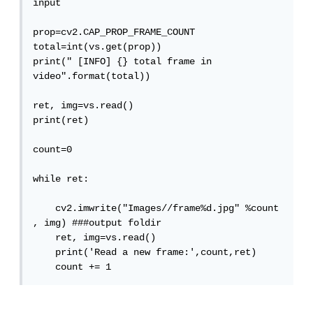
input

prop=cv2.CAP_PROP_FRAME_COUNT

total=int(vs.get(prop))

print(" [INFO] {} total frame in 
video".format(total))

ret, img=vs.read()  

print(ret)

count=0

while ret:

    cv2.imwrite("Images//frame%d.jpg" %count 
, img) ###output foldir

    ret, img=vs.read()

    print('Read a new frame:',count,ret)

    count += 1