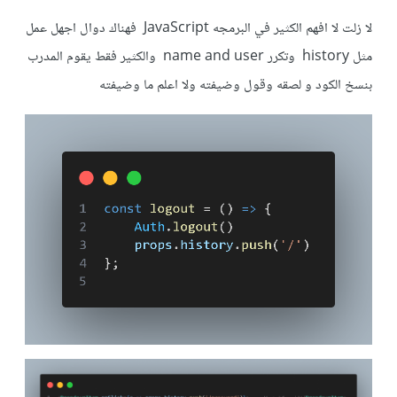
لا زلت لا افهم الكثير في البرمجه JavaScript فهناك دوال اجهل عمل
مثل history وتكرر name and user والكثير فقط يقوم المدرب
بنسخ الكود و لصقه وقول وضيفته ولا اعلم ما وضيفته