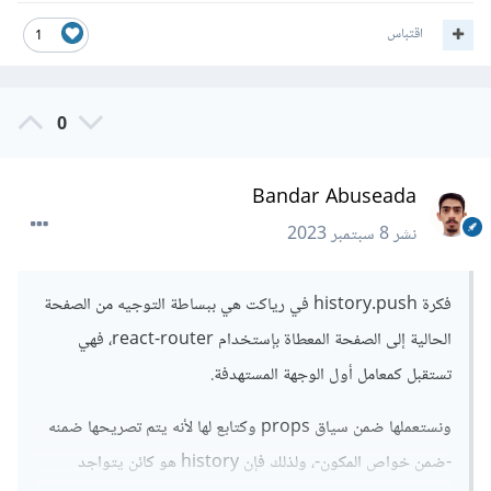
اقتباس
1
0
Bandar Abuseada
نشر
8 سبتمبر 2023
فكرة history.push في رياكت هي ببساطة التوجيه من الصفحة
الحالية إلى الصفحة المعطاة بإستخدام react-router، فهي
تستقبل كمعامل أول الوجهة المستهدفة.
ونستعملها ضمن سياق props وكتابع لها لأنه يتم تصريحها ضمنه
-ضمن خواص المكون-، ولذلك فإن history هو كائن يتواجد