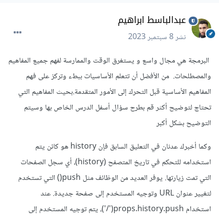
عبدالباسط ابراهيم
نشر
8 سبتمبر 2023
البرمجة هي مجال واسع و يستغرق الوقت والممارسة لفهم جميع المفاهيم
والمصطلحات. من الأفضل أن تتعلم الأساسيات ببطء وتركز على فهم
المفاهيم الأساسية قبل التحرك إلى الأمور المتقدمة.بحيث المفاهيم التي
تحتاج لتوضيح أكثر قم بطرح سؤال أسفل الدرس الخاص بها وسيتم
التوضيح بشكل أكبر
وكما أخبرك عدنان في التعليق السابق فإن history هو كائن يتم
استخدامه للتحكم في تاريخ المتصفح (history)، أي سجل الصفحات
التي تمت زيارتها. يوفر العديد من الوظائف مثل push() التي تستخدم
لتغيير عنوان URL وتوجيه المستخدم إلى صفحة جديدة. عند
استخدام props.history.push('/')، يتم توجيه المستخدم إلى