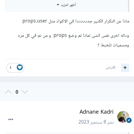
كخاصية ضمن props في حين أن push هي تابع لهذا الكائن. هاته
أظهر المزيد
هي الفكرة ببساطة.
ماذا عن التكرار الكثير جددددددا في الاكواد مثل props.user
props.history.push('/destination-page')
وداله اخرى نفس الشى لماذا تم وضغ props و من ثم في كل مره
ومسميات تلخبط ؟
اقتباس
1
0
Adnane Kadri
نشر
8 سبتمبر 2023