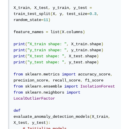
X_train
,
 X_test
,
 y_train
,
 y_test 
=
train_test_split
(
X
,
 y
,
 test_size
=
0.3
,
random_state
=
11
)
feature_names 
=
 list
(
X
.
columns
)
print
(
"X_train shape: "
,
 X_train
.
shape
)
print
(
"y_train shape: "
,
 y_train
.
shape
)
print
(
"X_test shape: "
,
 X_test
.
shape
)
print
(
"y_test shape: "
,
 y_test
.
shape
)
from
 sklearn
.
metrics 
import
 accuracy_score
,
precision_score
,
 recall_score
,
from
 sklearn
.
ensemble 
import
IsolationForest
from
 sklearn
.
neighbors 
import
LocalOutlierFactor
def
evaluate_anomaly_detection_models
(
X_train
,
X_test
,
 y_test
):
# Initialize models