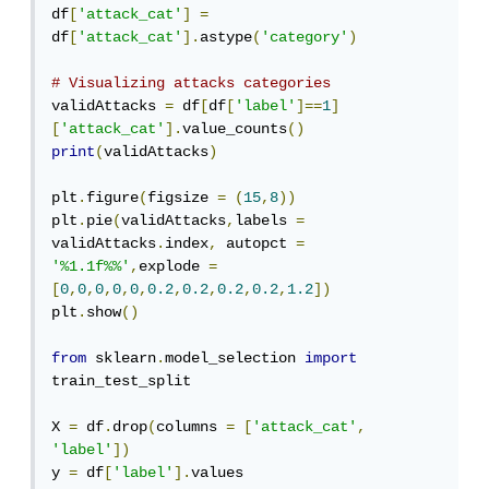
df
[
'attack_cat'
]
=
df
[
'attack_cat'
].
astype
(
'category'
)
# Visualizing attacks categories
validAttacks 
=
 df
[
df
[
'label'
]==
1
]
[
'attack_cat'
].
value_counts
()
print
(
validAttacks
)
plt
.
figure
(
figsize 
=
(
15
,
8
))
plt
.
pie
(
validAttacks
,
labels 
=
validAttacks
.
index
,
 autopct 
=
'%1.1f%%'
,
explode 
=
[
0
,
0
,
0
,
0
,
0
,
0.2
,
0.2
,
0.2
,
0.2
,
1.2
])
plt
.
show
()
from
 sklearn
.
model_selection 
import
train_test_split

X 
=
 df
.
drop
(
columns 
=
[
'attack_cat'
,
'label'
])
y 
=
 df
[
'label'
].
values
