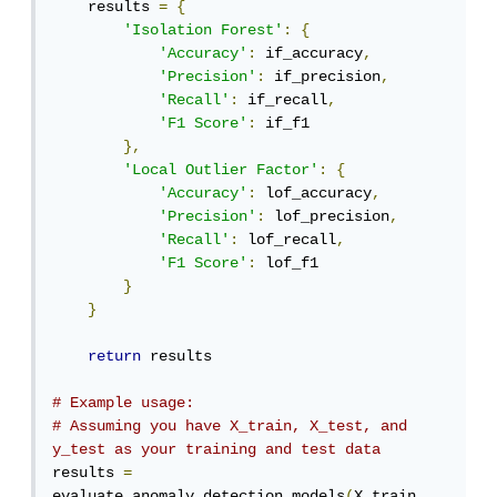
    results 
=
{
'Isolation Forest'
:
{
'Accuracy'
:
 if_accuracy
,
'Precision'
:
 if_precision
,
'Recall'
:
 if_recall
,
'F1 Score'
:
 if_f1

},
'Local Outlier Factor'
:
{
'Accuracy'
:
 lof_accuracy
,
'Precision'
:
 lof_precision
,
'Recall'
:
 lof_recall
,
'F1 Score'
:
 lof_f1

}
}
return
 results

# Example usage:
# Assuming you have X_train, X_test, and 
y_test as your training and test data
results 
=
evaluate_anomaly_detection_models
(
X_train
,