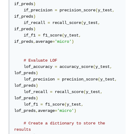
if_preds
)
    if_precision 
=
 precision_score
(
y_test
,
if_preds
)
    if_recall 
=
 recall_score
(
y_test
,
if_preds
)
    if_f1 
=
 f1_score
(
y_test
,
if_preds
,
average
=
'micro'
)
# Evaluate LOF
    lof_accuracy 
=
 accuracy_score
(
y_test
,
lof_preds
)
    lof_precision 
=
 precision_score
(
y_test
,
lof_preds
)
    lof_recall 
=
 recall_score
(
y_test
,
lof_preds
)
    lof_f1 
=
 f1_score
(
y_test
,
lof_preds
,
average
=
'micro'
)
# Create a dictionary to store the 
results