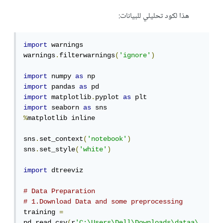
هذا لكود تحليلي للبيانات:
import
 warnings

warnings
.
filterwarnings
(
'ignore'
)
import
 numpy 
as
import
 pandas 
as
import
 matplotlib
.
pyplot 
as
import
 seaborn 
as
%
matplotlib inline

sns
.
set_context
(
'notebook'
)
sns
.
set_style
(
'white'
)
import
 dtreeviz

# Data Preparation
# 1.Download Data and some preprocessing
training 
=
pd
.
read_csv
(
r
'C:\Users\Dell\Downloads\dataa\