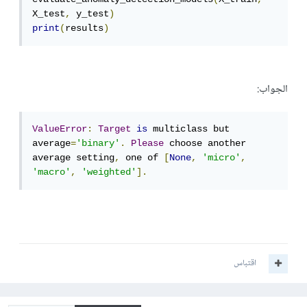
X_test
,
 y_test
)
print
(
results
)
الجواب:
ValueError
:
Target
is
 multiclass but 
average
=
'binary'
.
Please
 choose another 
average setting
,
 one of 
[
None
,
'micro'
,
'macro'
,
'weighted'
].
اقتباس