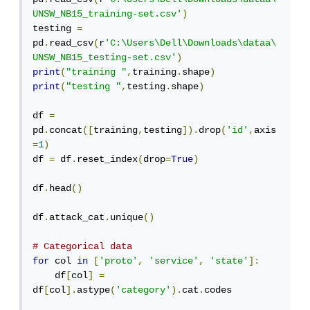
UNSW_NB15_training-set.csv'
)
testing 
=
pd
.
read_csv
(
r
'C:\Users\Dell\Downloads\dataa\
UNSW_NB15_testing-set.csv'
)
print
(
"training "
,
training
.
shape
)
print
(
"testing "
,
testing
.
shape
)
df 
=
pd
.
concat
([
training
,
testing
]).
drop
(
'id'
,
axis
=
1
)
df 
=
 df
.
reset_index
(
drop
=
True
)
df
.
head
()
df
.
attack_cat
.
unique
()
# Categorical data
for
 col 
in
[
'proto'
,
'service'
,
'state'
]:
    df
[
col
]
=
df
[
col
].
astype
(
'category'
).
cat
.
codes
