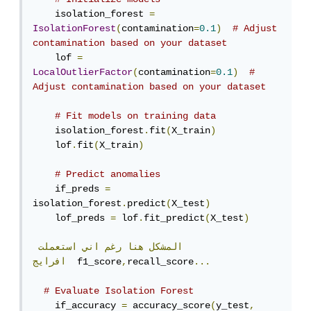
    isolation_forest 
=
IsolationForest
(
contamination
=
0.1
)
# Adjust 
contamination based on your dataset
    lof 
=
LocalOutlierFactor
(
contamination
=
0.1
)
# 
Adjust contamination based on your dataset
# Fit models on training data
    isolation_forest
.
fit
(
X_train
)
    lof
.
fit
(
X_train
)
# Predict anomalies
    if_preds 
=
isolation_forest
.
predict
(
X_test
)
    lof_preds 
=
 lof
.
fit_predict
(
X_test
)
المشكل
هنا
رغم
اني
استعملت
...
recall_score
,
  f1_score
افرايج
# Evaluate Isolation Forest
    if_accuracy 
=
 accuracy_score
(
y_test
,