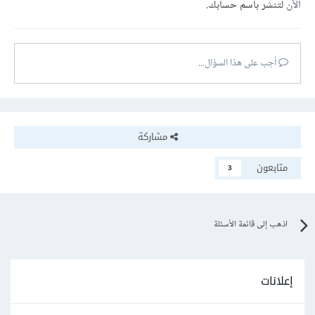
نعرف المفاتيح كـ:
الآن
لتنشر باسم حسابك.
CONSTRAINT fk_category_product

    FOREIGN KEY (category_id)

أجب على هذا السؤال...
    REFERENCES categories (id)

    ON DELETE SET NULL
أما في الثانية فنعرفها كـ:
مشاركة
category_id INT DEFAULT 1

متابعون
3
CONSTRAINT fk_category_product

    FOREIGN KEY (category_id)

    REFERENCES categories (id)

    ON DELETE SET DEFAULT 
اذهب إلى قائمة الأسئلة
إعلانات