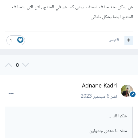
هل يمكن عند حذف الصنف يبقى كما هو في المنتج . لان الان ينحذف
ما تبحث عليه، هو SET NULL أو SET DEFAULT. ففي الأولى
المنتج ايضا بشكل تلقائي
نعرف المفاتيح كـ:
اقتباس
CONSTRAINT fk_category_product

1
    FOREIGN KEY (category_id)

    REFERENCES categories (id)

    ON DELETE SET NULL
0
أما في الثانية فنعرفها كـ:
Adnane Kadri
category_id INT DEFAULT 1

نشر
6 سبتمبر 2023
CONSTRAINT fk_category_product

    FOREIGN KEY (category_id)

    REFERENCES categories (id)

شكرا لك ..
    ON DELETE SET DEFAULT 
مثلا انا عندي جدولين