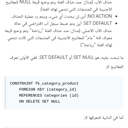
حذف الأب. (مثال: عند حذف الفئة يتم وضع قيمة NULL للمفاتيح
الأجنبية في المنتجات التي تنتمي لهاته الفئة)
NO ACTION: أين لن يحدث أي شيء، ويتم رد عملية الحذف.
SET DEFAULT: أين يتم ضبط سجل أب افتراضي في حالة
حذف الأب الأصلي. (مثال: عند حذف الفئة "رياضة" يتم وضع قيمة
معرف فئة "عام" للمفاتيح الأجنبية في المنتجات التي كانت تنتمي
لهاته الفئة "رياضة")
ما تبحث عليه، هو SET NULL أو SET DEFAULT. ففي الأولى نعرف
المفاتيح كـ:
CONSTRAINT fk_category_product

    FOREIGN KEY (category_id)

    REFERENCES categories (id)

    ON DELETE SET NULL
أما في الثانية فنعرفها كـ: