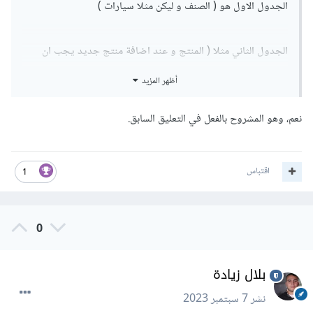
الجدول الاول هو ( الصنف و ليكن مثلا سيارات )
الجدول الثاني مثلا ( المنتج و عند اضافة منتج جديد يجب ان
احدد احد الاصناف لينتمي المنتج لها )
أظهر المزيد
هل يمكن عند حذف الصنف يبقى كما هو في المنتج . لان الان
نعم، وهو المشروح بالفعل في التعليق السابق.
ينحذف المنتج ايضا بشكل تلقائي
اقتباس
1
0
بلال زيادة
نشر
7 سبتمبر 2023