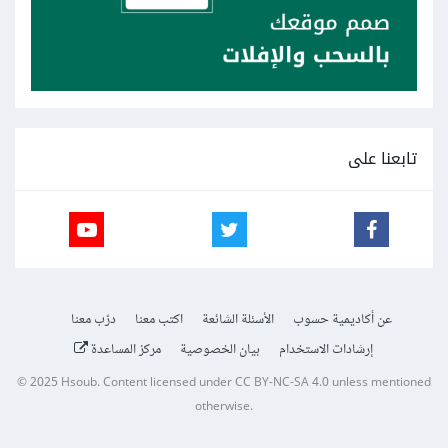
تابعنا على
عن أكاديمية حسوب
الأسئلة الشائعة
اكتب معنا
درّب معنا
إرشادات الاستخدام
بيان الخصوصية
مركز المساعدة
© 2025
Hsoub
.
Content licensed under
CC BY-NC-SA 4.0
unless mentioned
otherwise.