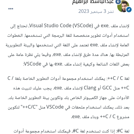
عبدالباسط ابراهيم
نشر
3 سبتمبر 2023
لإنشاء ملف .exe في Visual Studio Code (VSCode)، تحتاج إلى
استخدام أدوات تطوير متخصصة للغة البرمجة التي تستخدمها. الخطوات
العامة لإنشاء ملف .exe تعتمد على اللغة التي تستخدمها والبيئة التطويرية
المرتبطة بها. هناك عدة طرق لإنشاء ملف .exe، وفيما يلي نظرة عامة على
بعض اللغات الشائعة وكيفية إنشاء ملف .exe بها في VSCode:
لغة C / C++: يمكنك استخدام مجموعة أدوات التطوير الخاصة بلغة C /
C++ مثل GCC أو Clang لإنشاء ملف .exe. يجب عليك تثبيت هذه
الأدوات على جهاز الكمبيوتر الخاص بك وتكوين بيئة التطوير الخاصة بك.
بعد ذلك، يمكنك استخدام ملحقات في VSCode مثل "C/C++" لتكوين
مشروع C / C++ وبناء ملف .exe.
لغة C#: إذا كنت تستخدم لغة C#، فيمكنك استخدام مجموعة أدوات