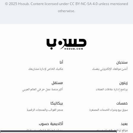
© 2025
Hsoub
.
Content licensed under
CC BY-NC-SA 4.0
unless mentioned
otherwise.