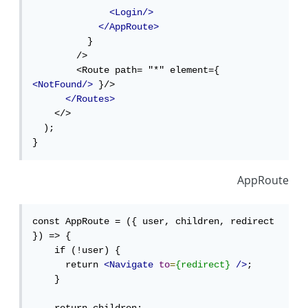
<Login/>
</AppRoute>
          }

        />

        <Route path= "*" element={ 
<NotFound/>
 }/>

</Routes>
    </>

  );

}
AppRoute
const AppRoute = ({ user, children, redirect 
}) => {

    if (!user) {

      return 
<Navigate
to
=
{redirect}
/>
;

    }
