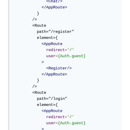
<Chat/>
</AppRoute>
          }

        />

        <Route 

          path="/register" 

          element={ 

<AppRoute
redirect
=
'/'
user
=
{Auth.guest}
>
<Register/>
</AppRoute>
          }

        />

        <Route 

          path="/login" 

          element={ 

<AppRoute
redirect
=
'/'
user
=
{Auth.guest}
>