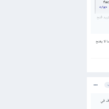
</a>
ت تريد فتح
 لا يفتح
ب
لرابط المستهدف في