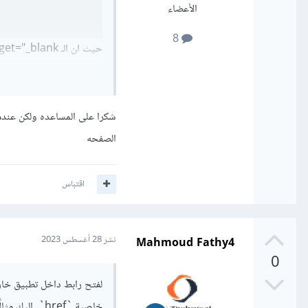
الأعضاء
8
تطبيق Facebook أو تريد المتابعة في المتصفح.
شكرا على المساعده ولكن عندم
الصفحه
اقتباس
Mahmoud Fathy4
نشر
28 أغسطس 2023
0
خاصية `href`. إليك مثالًا بسيطًا: