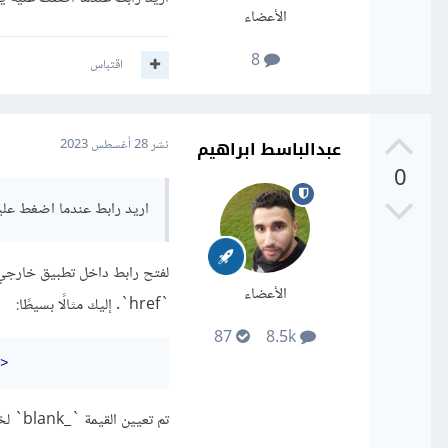
الأعضاء
8
اقتباس
عبدالباسط ابراهيم
نشر
28 أغسطس 2023
0
اريد رابط عندما اضغط علي
الأعضاء
`href`. إليك مثالًا بسيطًا:
87
8.5k
>
تم تعيين القيمة `_blank` لخاصية `target`، وهذا يفتح الرابط في نافذة أو تبويب جديدة في المتصفح.