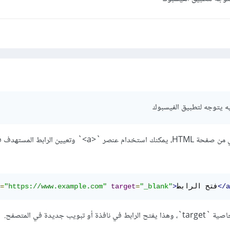
ه يتوجه لتطبيق الفيسبوك
لفتح رابط داخل تطبيق خارجي من صفحة HTML، يمكنك استخدام عنصر `<a>` وتعيين
</a
فتح الرابط
>
"_blank"
=
target
"https://www.example.com"
=