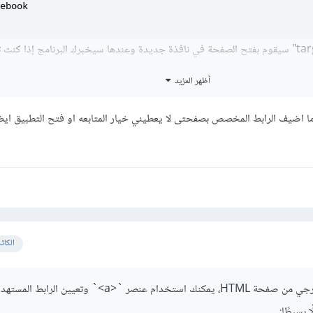
حيث ان الـ target="_blank" سيقوم بفتح الصفحة في نافذة جديدة وعندها سيخبرك البرنامج إذا كن
أظهر المزيد
ا اضيف الرابط المخصص بصفحتى لا يعطيني خيار المتابعه او فتح التطبيق ايضا
الكات
لفتح رابط داخل تطبيق خارجي من صفحة HTML، يمكنك استخدام عنصر `<a>` وتعيين ا