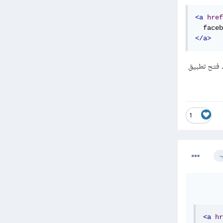
<a
href
</a>
تريد فتح تطبيق
1
ب
<a
hr