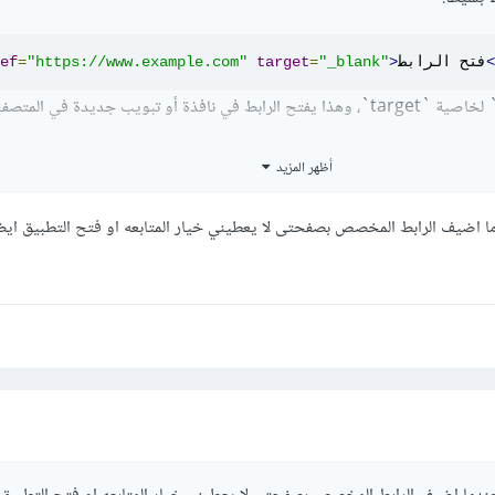
<
فتح الرابط
>
"_blank"
=
target
"https://www.example.com"
=
ef
أظهر المزيد
ا اضيف الرابط المخصص بصفحتى لا يعطيني خيار المتابعه او فتح التطبيق ايضا
</a>
فتح Facebook
>
"fb://page/pageID"
=
ef
في المثال أعلاه، يجب استبدال pageID بمعرف صفحة Facebook الخاصة بك. يمكنك الحصول 
الصفحة عن طريق زيارة صفحتك على Facebook ورؤية الرابط في شريط عنوان المتصفح. عند است
جيه المستخدم إلى تطبيق Facebook إذا كان مثبتًا على جهازه.