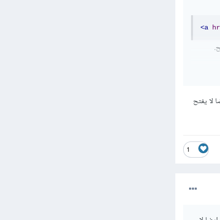
<a
hr
لفتح تطبيق Facebook عند الضغط على رابط في صفحة HTML، يمكنك استخدام بروتوكول fb في الرابط href.
 لا يفتح
<a
hr
على معرّف
خدام الرابط
1