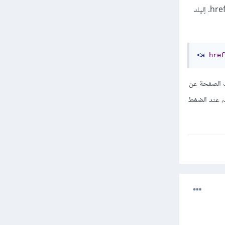
لفتح تطبيق Facebook عند الضغط على رابط في صفحة HTML، يمكنك استخدام بروتوكول fb في الرابط href. إليك
<a
href
حصول على معرّف الصفحة عن
مناسب، عند الضغط