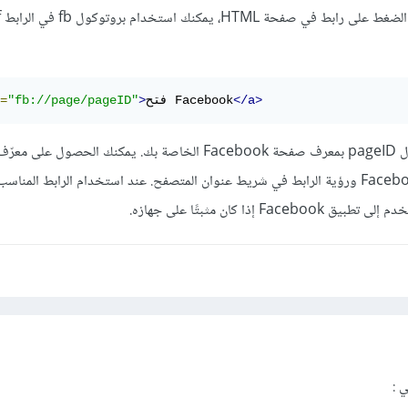
</a>
فتح Facebook
>
"fb://page/pageID"
=
في المثال أعلاه، يجب استبدال pageID بمعرف صفحة Facebook الخاصة بك. يمكنك ال
طريق زيارة صفحتك على Facebook ورؤية الرابط في شريط عنوان المتصفح. عند استخدام الرابط ال
 إذا كان مثبتًا على جهازه.
تي
: