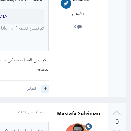
الأعضاء
/a>
8
تم تعيين القيمة `_blank` لخاصية `target`، وهذا يفتح الرابط في نافذة أو تبويب جديدة في المتصفح.
إليك مثالًا:
شكرا على المساعده ولكن عندم
الصفحه
اقتباس
المناسب، عند الضغط على الرابط سيتم تو
Mustafa Suleiman
نشر
28 أغسطس 2023
0