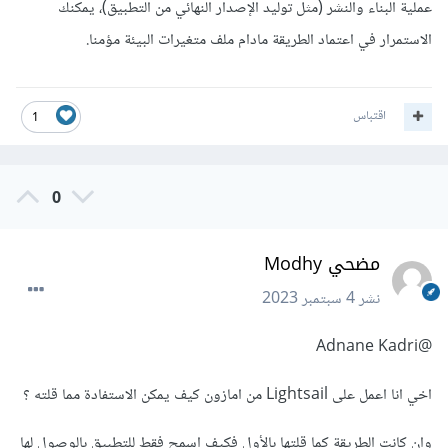
عملية البناء والنشر (مثل توليد الإصدار النهائي من التطبيق)، يمكنك
الاستمرار في اعتماد الطريقة مادام ملف متغيرات البيئة مؤمنا.
اقتباس
1
0
مضحي Modhy
نشر
4 سبتمبر 2023
@Adnane Kadri
اخي انا اعمل على Lightsail من امازون كيف يمكن الاستفادة مما قلته ؟
وإن كانت الطريقة كما قلتها بالأول فكيف اسمح فقط للتطبيق بالوصول لها