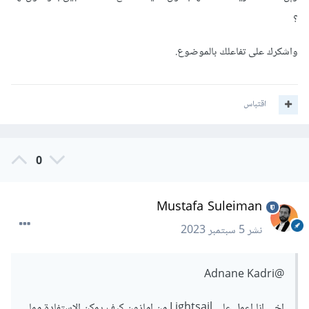
؟
واشكرك على تفاعلك بالموضوع.
اقتباس
0
Mustafa Suleiman
نشر
5 سبتمبر 2023
@Adnane Kadri
اخي انا اعمل على Lightsail من امازون كيف يمكن الاستفادة مما