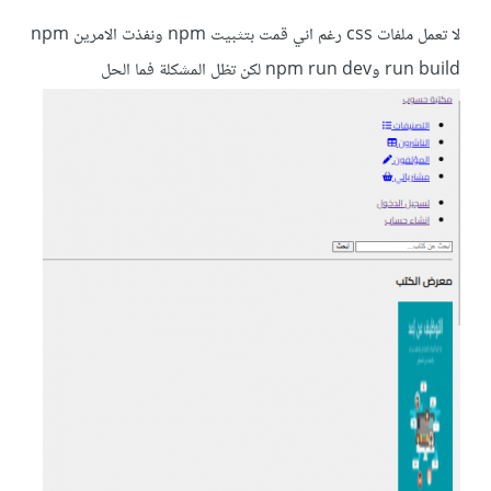
لا تعمل ملفات css رغم اني قمت بتثبيت npm ونفذت الامرين npm
run build وnpm run dev لكن تظل المشكلة فما الحل