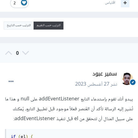
اقتباس
2
الترتيب حسب التقييم
الترتيب حسب التاريخ
0
سمير عبود
نشر
27 أغسطس 2023
يبدو أنك تقوم بإستدعاء التابع addEventListener على null و هذا ما
تُشير إليه الرسالة تأكد أن العُنصر فعلاً موجود قبل تطبيق التابع، يُمكنك
على سبيل المثال أن تتحقق من el قبل تنفيذ addEventListener:
if
(
el
)
{