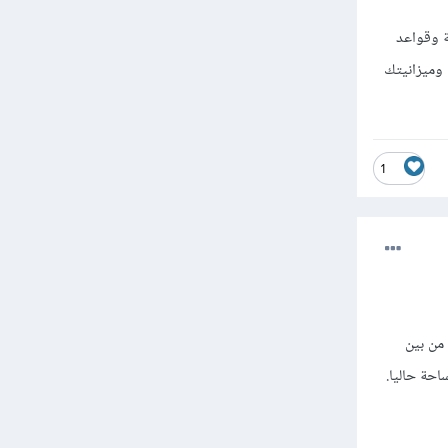
ة وقواعد
 وميزانيتك
1
لك. من بين