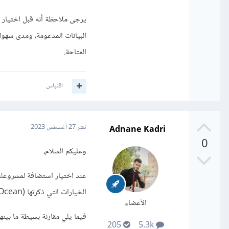
يرجى ملاحظة أنه قبل اختيار خ
البيانات المدعومة، ومدى سهول
المتاحة.
اقتباس
Adnane Kadri
نشر
27 أغسطس 2023
0
وعليكم السلام،
الخيارات التي ذكرتها (Digital Ocean و Hostinger). وهما حقيقة واحدتان من أحسن الاستضافات على الساحة حاليا.
الأعضاء
فيما يلي مقارنة بسيطة ما بينهم
205
5.3k