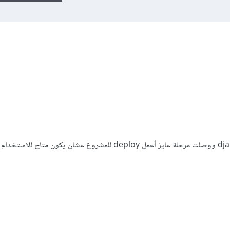
أمتلك مشروع متجر إلكتروني بإطار django ووصلت مرحلة عايز أعمل deploy للمشروع عشان يكون م