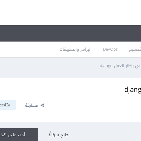
تصميم
DevOps
البرامج والتطبيقات
إطار العمل django
متابعو
مشاركة
اطرح سؤالًا
أجب على هذا 