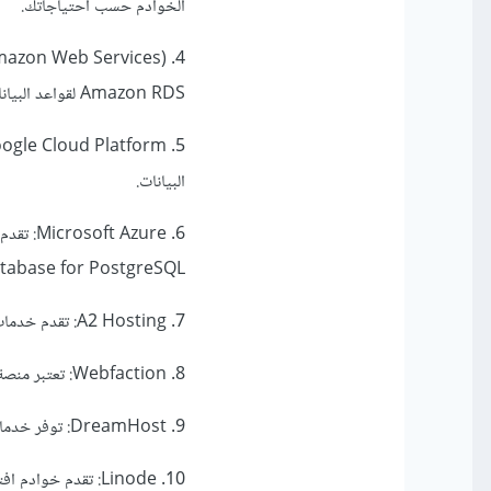
الخوادم حسب احتياجاتك.
Amazon RDS لقواعد البيانات.
البيانات.
tabase for PostgreSQL.
7. A2 Hosting: تقدم خدمات استضافة مُحسّنة لـ Django مع أدوات وتسهيلات لتبسيط الإعداد.
8. Webfaction: تعتبر منصة استضافة مُخصصة لتطبيقات Django وتوفر أدوات إدارة وتكوين مُبسّطة.
9. DreamHost: توفر خدمات استضافة مُمتازة وتدعم Django بشكل جيد.
10. Linode: تقدم خوادم افتراضية تمكنك من إعداد بيئة استضافة مخصصة لمشروعك.