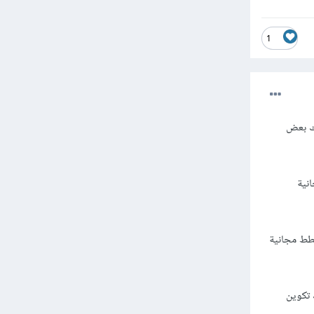
1
شروع Django الخاص بك. إليك بعض
G. تقدم خططًا مجانية
ة لتطبيقات Python، بما في ذلك Django. تقدم خطط مجانية
 بيئة استضافة مخصصة لتطبيق Django. يمكنك تكوين