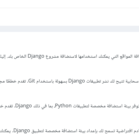
هناك العديد من خدمات استضافة المواقع التي يمكنك استخدامها لاستضافة م
1. Heroku: منصة استضافة سحابية تتيح لك نشر تطبيقات Django بسهولة باستخدام it
2.**PythonAnywhere: توفر بيئة استضافة مخصص
3. DigitalOcean: توفر خوادم افتراضية تسمح لك بإعداد