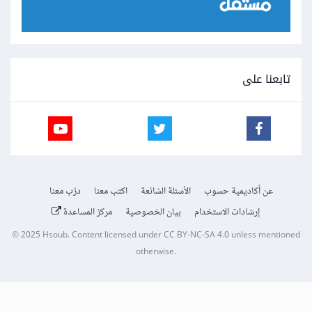
تابعنا على
عن أكاديمية حسوب
الأسئلة الشائعة
اكتب معنا
درّب معنا
إرشادات الاستخدام
بيان الخصوصية
مركز المساعدة
© 2025
Hsoub
.
Content licensed under
CC BY-NC-SA 4.0
unless mentioned
otherwise.