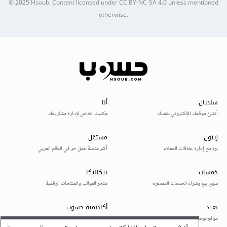
© 2025
Hsoub
.
Content licensed under
CC BY-NC-SA 4.0
unless mentioned
otherwise.