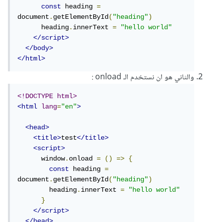
const
 heading 
=
document
.
getElementById
(
"heading"
)
      heading
.
innerText 
=
"hello world"
</script>
</body>
</html>
والثاني هو ان نستخدم الـ onload
:
<!DOCTYPE html>
<html
lang
=
"en"
>
<head>
<title>
test
</title>
<script>
      window
.
onload 
=
()
=>
{
const
 heading 
=
document
.
getElementById
(
"heading"
)
        heading
.
innerText 
=
"hello world"
}
</script>
</head>