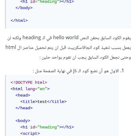
<h1
id
=
"heading"
></h1>
</body>
</html>
يقوم الكود السابق بحقن النص hello world في الـ heading ولكنه لن
يعمل بسبب تنفيذ كود الجافاسكريبت قبل ان يتم تحميل عناصر ال html
وحتى نجعل الكود السابق يجب ان نقوم بواحد حلين
:
الاول هو أن نضع كود الـ js في نهاية الصفحة مثل
:
<!DOCTYPE html>
<html
lang
=
"en"
>
<head>
<title>
test
</title>
</head>
<body>
<h1
id
=
"heading"
></h1>
<script>