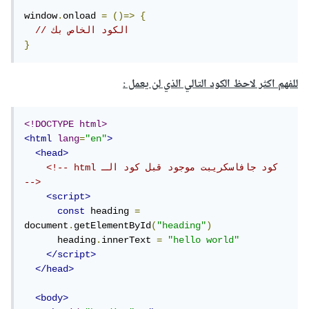
window
.
onload 
=
()=>
{
// الكود الخاص بك
}
للفهم اكثر لاحظ الكود التالي الذي لن يعمل
:
<!DOCTYPE html>
<html
lang
=
"en"
>
<head>
<!-- html كود جافاسكريبت موجود قبل كود الـ 
-->
<script>
const
 heading 
=
document
.
getElementById
(
"heading"
)
      heading
.
innerText 
=
"hello world"
</script>
</head>
<body>