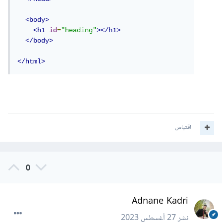
<body>
<h1
id
=
"heading"
></h1>
</body>
</html>
اقتباس
0
Adnane Kadri
نشر
27 أغسطس 2023