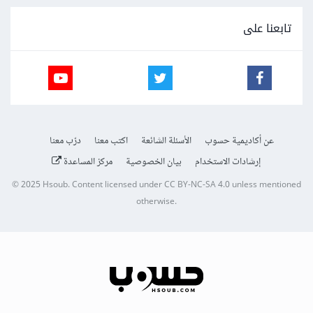
تابعنا على
عن أكاديمية حسوب
الأسئلة الشائعة
اكتب معنا
درّب معنا
إرشادات الاستخدام
بيان الخصوصية
مركز المساعدة
© 2025
Hsoub
.
Content licensed under
CC BY-NC-SA 4.0
unless mentioned
otherwise.