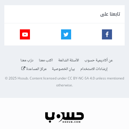
تابعنا على
عن أكاديمية حسوب
الأسئلة الشائعة
اكتب معنا
درّب معنا
إرشادات الاستخدام
بيان الخصوصية
مركز المساعدة
© 2025
Hsoub
.
Content licensed under
CC BY-NC-SA 4.0
unless mentioned
otherwise.