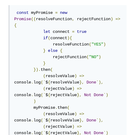
const
 myPromise 
=
new
Promise
((
resolveFunction
,
 rejectFunction
)
=>
{
let
 connect 
=
true
if
(
connect
){
                resolveFunction
(
"YES"
)
}
else
{
                rejectFunction
(
"NO"
)
}
}).
then
(
(
resolveValue
)
=>
console
.
log
(`
$
{
resolveValue
},
Done
`),
(
rejectValue
)
=>
console
.
log
(`
$
{
rejectValue
},
Not
Done
`)
)
        myPromise
.
then
(
(
resolveValue
)
=>
console
.
log
(`
$
{
resolveValue
},
Done
`),
(
rejectValue
)
=>
console
.
log
(`
$
{
rejectValue
},
Not
Done
`)