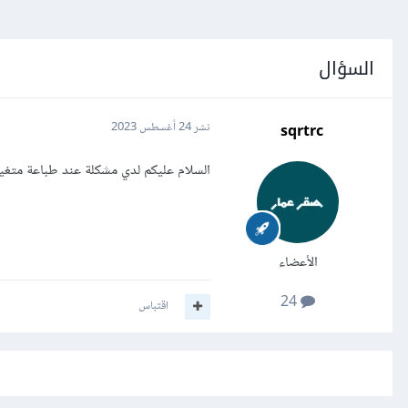
السؤال
sqrtrc
نشر
24 أغسطس 2023
السلام عليكم لدي مشكلة عند طباعة متغير او ثابت يظهر في console فقط ا
الأعضاء
24
اقتباس