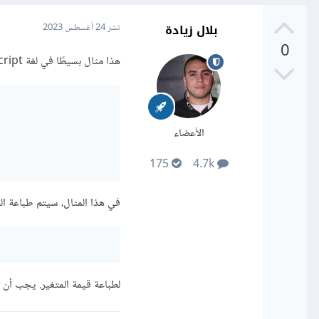
بلال زيادة
نشر
24 أغسطس 2023
0
هذا مثال بسيطًا في لغة JavaScript على كيفية طباعة قيمة متغير أو ثابت في وحدة التحكم (console):
الأعضاء
175
4.7k
في هذا المثال، سيتم طباعة القيمة 42 في وحدة التحكم. يُست
لطباعة قيمة المتغير. يجب أن 