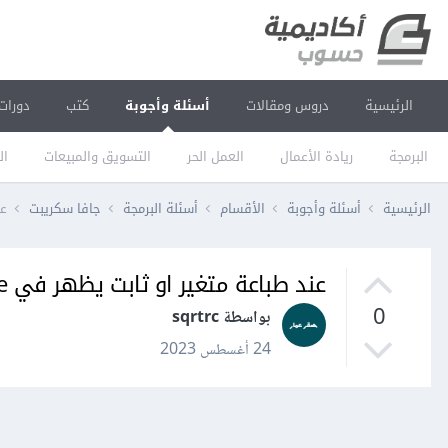
الرئيسية
دروس ومقالات
أسئلة وأجوبة
كتب
دورات
البرمجة
ريادة الأعمال
العمل الحر
التسويق والمبيعات
ال
الرئيسية
أسئلة وأجوبة
الأقسام
أسئلة البرمجة
جافا سكريبت
عن
عند طباعة متغير او ثابت يظهر في console فقط اسم المتغير
0
بواسطة sqrtrc
24 أغسطس 2023