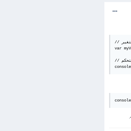
// تعريف متغير

var myV
// طباعة قيمة المتغير في وحدة التحكم

console
console
.