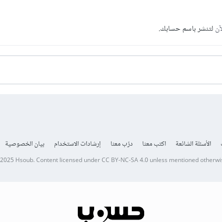
آن
لتنشر باسم حسابك.
الأسئلة الشائعة
اكتب معنا
درّب معنا
إرشادات الاستخدام
بيان الخصوصية
 2025
Hsoub
.
Content licensed under
CC BY-NC-SA 4.0
unless mentioned otherwi