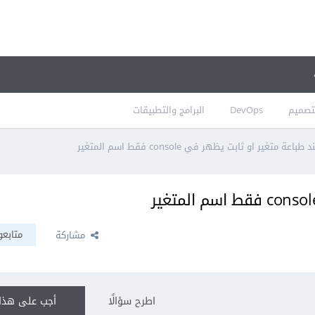
تصميم
DevOps
البرامج والتطبيقات
د طباعة متغير او ثابت يظهر في console فقط اسم المتغير
متابعو
مشاركة
اطرح سؤالًا
أجب على هذا 