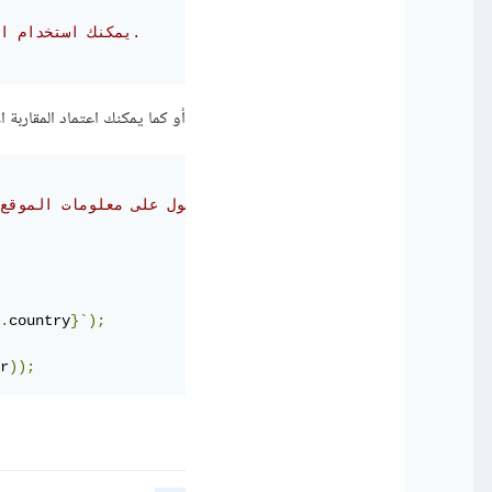
// يمكنك استخدام الإحداثيات لتحديد موقع على الخريطة أو تطبيقها بأي طريقة أخرى.
أو كما يمكنك اعتماد المقاربة 
// يمكن أيضًا استخدام خدمات خارجية مثل ipinfo.io للحصول على معلومات الموقع باستخدام عنوان IP.
.
country
}`);
r
));