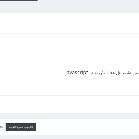
فه هل هناك طريقه ب javascript
الترتيب حسب التقييم
ال