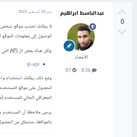
عبدالباسط ابراهيم
نشر
24 أغسطس 2023
0
الوصول إلى معلومات الموقع 
ولكن هناك بعض ال
API
التي تسمح
الأعضاء
ip-api
87
8.5k
ومع ذلك، يمكنك استخدام واجهة برم
للحصول على موقع المستخدم ب
الجغرافي الحالي للمستخدم (مثل خط الط
يرجى ملاحظة أن المستخدم سيت
بالموافقة، ستتمكن من الحصول 