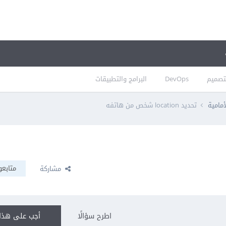
تصميم
DevOps
البرامج والتطبيقات
أمامية
تحديد location شخص من هاتفه
متابعو
مشاركة
اطرح سؤالًا
أجب على هذا 