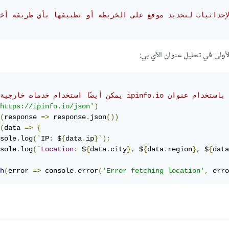
الأولى في تحليل عنوان الآي بي:
https://ipinfo.io/json'
)
(
response 
=>
 response
.
json
())
(
data 
=>
{
sole
.
log
(`
IP
:
 $
{
data
.
ip
}`);
sole
.
log
(`
Location
:
 $
{
data
.
city
},
 $
{
data
.
region
},
 $
{
data
h
(
error 
=>
 console
.
error
(
'Error fetching location'
,
 erro