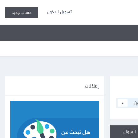
تسجيل الدخول
حساب جديد
إعلانات
ن
2
السؤال