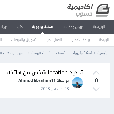
الرئيسية
دروس ومقالات
أسئلة وأجوبة
كتب
دورات
البرمجة
ريادة الأعمال
العمل الحر
التسويق والمبيعات
ال
الرئيسية
أسئلة وأجوبة
الأقسام
أسئلة البرمجة
تطوير الواجهات ال
تحديد location شخص من هاتفه
0
بواسطة Ahmed Ebrahim11
23 أغسطس 2023