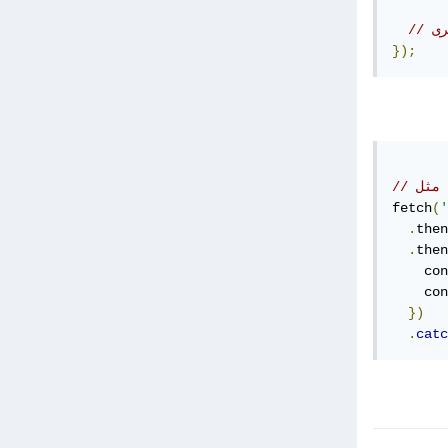
});
fetch
(
'
.
then
.
then
    con
    con
})
.
catc