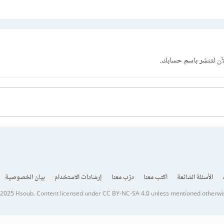
آن
لتنشر باسم حسابك.
الأسئلة الشائعة
اكتب معنا
درّب معنا
إرشادات الاستخدام
بيان الخصوصية
 2025
Hsoub
.
Content licensed under
CC BY-NC-SA 4.0
unless mentioned otherwi