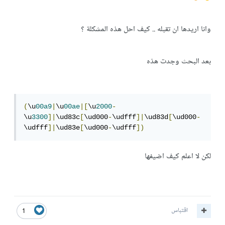
وانا اريدها ان تقبله .. كيف احل هذه المشكلة ؟
بعد البحث وجدت هذه
(
\u
00a9
|
\u
00ae
|[
\u
2000
-
\u
3300
]|
\ud83c
[
\ud000
-
\udfff
]|
\ud83d
[
\ud000
-
\udfff
]|
\ud83e
[
\ud000
-
\udfff
])
لكن لا اعلم كيف اضيفها
اقتباس
1