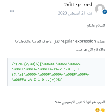
أحمد عبد الله2
نشر
21 أغسطس 2023
السلام عليكم
عملت regular expression تقبل الاحرف العربية والانجليزية
والارقام لكن بها عيب
/^(?=.{2,30}$)[\u0600-\u065F\u066A-
\u06EF\u06FA-\u06FFa-zA-Z 1-9 .,]+
(?:\s[\u0600-\u065F\u066A-\u06EF\u06FA-
\u06FFa-zA-Z 1-9 .,]+)?$/
العيب هو انها لا تقبل الايموجي مثلا ..
😃
👋