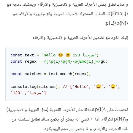
و هناك نطاق يمثل الأحرف العربية والإنجليزية والأرقام ويمكنك دمجه مع
\p{Emoji}. النطاق المشترك للأحرف العربية والإنجليزية والأرقام هو
\p{L}\p{N}.
إليك الكود مع تضمين الأحرف العربية والإنجليزية والأرقام:
😀
😄
;
 مرحبا 123"
"Hello 
=
 text 
const
const
 regex 
=
/[\p{L}\p{N}\p{Emoji}]+/
gu
;
const
 matches 
=
 text
.
match
(
regex
);
😀
😄
console
.
log
(
matches
);
// ['Hello', '
', '
', 
'مرحبا', '123']
اعتمدت على \p{L} للدلالة على الأحرف اللغوية (مثل العربية والإنجليزية)
و\p{N} للأرقام، أما + تعني أنه يمكن أن يكون هناك تطابق لسلسلة من
تلك الأحرف والأرقام، و u يشير إلى دعم اليونيكود.