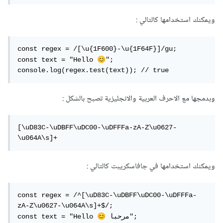
ويمكنك استخدامها كالتالي
:
const regex = /[\u{1F600}-\u{1F64F}]/gu;

😊
const text = "Hello 
";

console.log(regex.test(text)); // true
وبدمجها مع الاحرف العربية والانجليزية تصبح بالشكل
:
[\uD83C-\uDBFF\uDC00-\uDFFFa-zA-Z\u0627-
\u064A\s]+
ويمكنك استخدامها في جافاسكريبت كالتالي
:
const regex = /^[\uD83C-\uDBFF\uDC00-\uDFFFa-
zA-Z\u0627-\u064A\s]+$/;

😊
 مرحبا";

const text = "Hello 