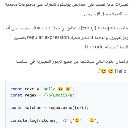
تعبيرات عامة تعتمد على خصائص يونيكود للتعرف على مجموعات محددة
من الأحرف، مثل الإيموجي.
خاصية \p{Emoji} escape تطابق أي حرف Unicode مصنف على أنه
رمز تعبيري، والعلامة u تخبر محرك regular expression بتفسير
النمط كسلسلة Unicode.
وكمثال الكود التالي سيكشف عن جميع الرموز التعبيرية في السلسلة
":
"Hello
😄
😀
😀
😄
const
 text 
=
"Hello 
"
;
const
 regex 
=
/\p{Emoji}/
u
;
const
 matches 
=
 regex
.
exec
(
text
);
😀
😄
console
.
log
(
matches
);
// ['
', '
']