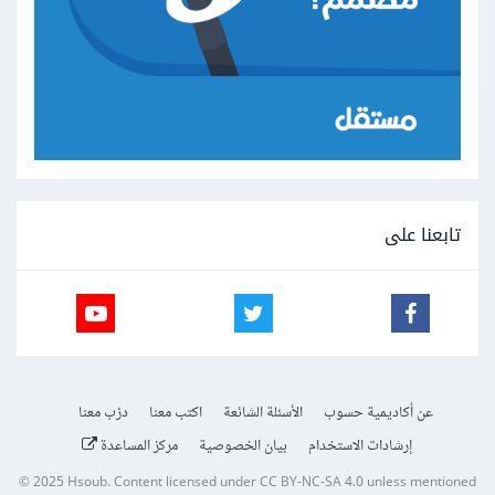
تابعنا على
عن أكاديمية حسوب
الأسئلة الشائعة
اكتب معنا
درّب معنا
إرشادات الاستخدام
بيان الخصوصية
مركز المساعدة
© 2025
Hsoub
.
Content licensed under
CC BY-NC-SA 4.0
unless mentioned