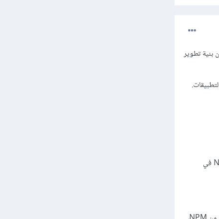
م (Packages) وتعتبران جزءًا من بنية تطوير
Yarn كان يعتبر في بادئ الأمر أسرع من NPM في عملية تنزيل وتثبيت الحزم. ومع ذلك، تم تحسين أداء NPM في
Yarn يستخدم تحميلًا موازيًا لتحميل الحزم، مما يمكنه من تحسين سرعة التنزيل. بينما في الإصدارات السابقة من NPM،