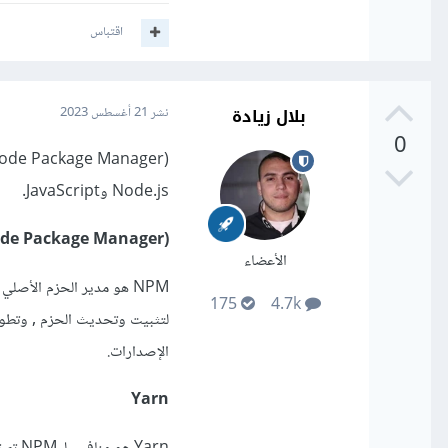
اقتباس
بلال زيادة
نشر
21 أغسطس 2023
0
Node.js وJavaScript.
de Package Manager)
الأعضاء
175
4.7k
الإصدارات.
Yarn