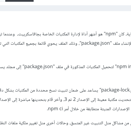
ببساطة وبدون تعقيد في البداية، كان "npm" هو أشهر أداة لإدارة المكتبات الخاصة بجافاسكريبت، و
تقوم بكتابة أمر "npm init" لإنشاء ملف "package.json"، وذلك الملف يحوي قائمة بجميع المكتبات
بعد ذلك، تستخدم أمر "npm install" لتحميل المكتبات المذكورة في ملف "ackage.json
وهناك ملف آخر يسمى "package-lock.json" يساعد على ضمان تثبيت نسخ محددة من المكتبات بشك
صدارات المثبتة متطابقة من خلال أمر npm ci.
 كانت "npm" تعاني من مشاكل مثل التثبيت غير المتسق، وحالات أخرى مثل تغيير ملكية ملفات الن