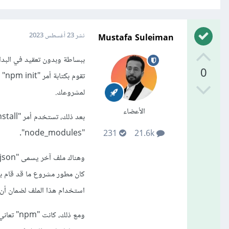
Mustafa Suleiman
نشر
23 أغسطس 2023
0
لمشروعك.
الأعضاء
"node_modules".
231
21.6k
استخدام هذا الملف لضمان أن الإ
ومع ذلك،