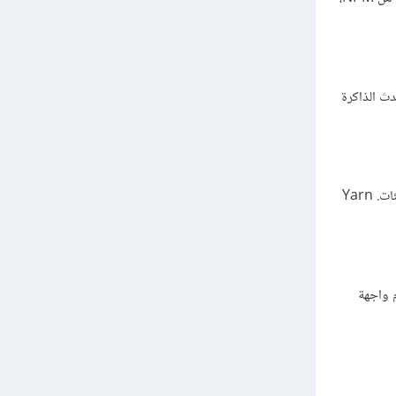
ة (Local caching) لتسريع عملية التنزيل بشكل عام. بينما في NPM، تحدث الذاكرة
NPM هو منشأة أساسية لعالم Node.js وJavaScript، ولذا فهو يتمتع بالتوافق مع العديد من الأدوات والبيئات. Yarn
ً عندما يتعلق الأمر بعمليات الإدارة والإصدارات. NPM يقدم واجهة