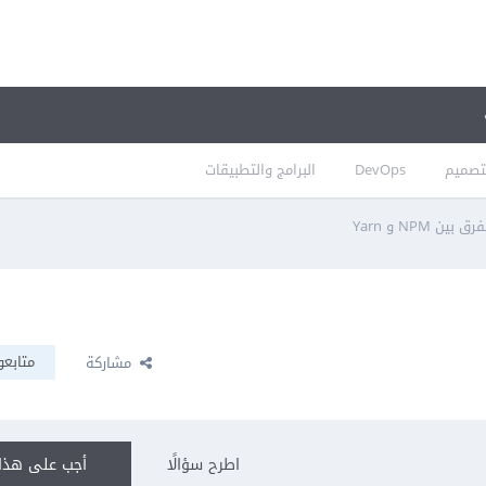
تصميم
DevOps
البرامج والتطبيقات
رق بين NPM و Yarn
متابعو
مشاركة
اطرح سؤالًا
أجب على هذا 