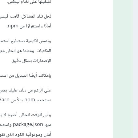
تشغيلها على نظام لينكس.
أمانًا واستقرارًا من npm.
الإصدارات بشكل دقيق.
بإمكانك أيضًا التبديل من استخدام npm إلى Yarn
تستخدم npm بدلاً من Yarn.
أمان وموثوقية الكود الذي تقو