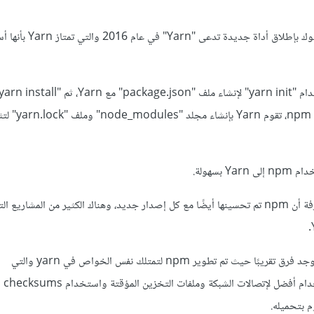
لحل تلك المشاكل، قامت فيسبوك بإطلاق أداة جدي
المكتبات. ومثلما هو الحال مع npm، تقوم Yarn ب
 بسهولة.
على الرغم من ذلك، عليك بمعرفة أن npm تم تحسينها أيضًا مع كل إصدار جديد، وهناك الكثير من المشاريع
وفي الوقت الحالي أصبح لا يوجد فرق تقريبًا حيث تم تطوير npm لتمتلك نفس الخواص في yarn والتي
منها on
م بتحميله.