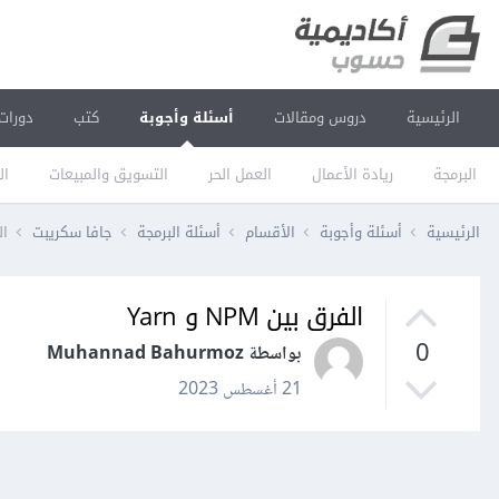
الرئيسية
دروس ومقالات
أسئلة وأجوبة
كتب
دورات
البرمجة
ريادة الأعمال
العمل الحر
التسويق والمبيعات
ال
الرئيسية
أسئلة وأجوبة
الأقسام
أسئلة البرمجة
جافا سكريبت
الف
الفرق بين NPM و Yarn
0
بواسطة Muhannad Bahurmoz
21 أغسطس 2023