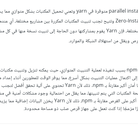
ولكن هناك ميزة مثل parallel installation متوفرة في yarn وتعني تحميل المكتبات بشكل متوا
عملية التثبيت، وأيضًا ميزة Zero-Install وتتيح تجنب تثبيت المكتبات المكررة بين مشاريع مختلفة، أ
مكتبات مشتركة بين مشاريع مختلفة، فإن Yarn يقوم بمشاركتها دون الحاجة إلى تثبيت نسخة منها ف
ص ويقلل من استهلاك الشبكة والموارد.
يعتبر Yarn أسرع من npm بسبب تنفيذه لعملية التثبيت المتوازي، حيث يمكنه تنزيل وتثبيت مكت
ى اكتمال عمليات التثبيت بشكل أسرع، مما يوفر الوقت للمطورين أثناء إعداد م
تستفيد Yarn من مزايا أمان أكبر مقارنةً بـ npm. ذلك لأن Yarn تحتوي على آلية تحقق أف
ة المكتبات التي يتم تثبيتها، مما يقلل من احتمالية وجود مشكلات أمنية في مش
Yarn يستهلك مساحة أكبر على القرص مقارنةً بـ npm، ذلك لأن Yarn يخزن البيان
رًا مزعجًا إذا كنت تعمل على جهاز قرص صلب ذو مساحة محدودة.