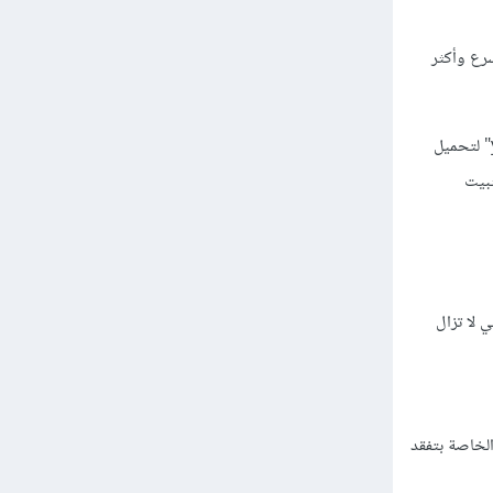
دة تدعى "Yarn" في عام 2016 والتي تمتاز Yarn بأنها أسرع وأكثر
وبنفس الكيفية تستطيع استخدام "yarn init" لإنشاء ملف "package.json" مع Yarn، ثم "yarn install" لتحميل
إنشاء مجلد "node_modules" وملف "yarn.lock" لتثبيت
 التي لا تزال
package.js واستخدام أفضل لإتصالات الشبكة وملفات التخزين المؤقتة واستخدام checksums الخاصة بتفقد