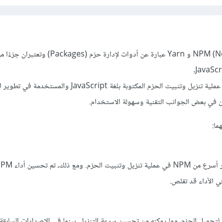
NPM (Node Package Manager) و Yarn عبارة عن أدوات لإدارة حز
الحزم المكتوبة بلغة JavaScript والمستخدمة في تطوير التطبيقات.
ما:
ي الأداء قد تقلص.