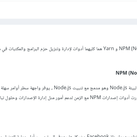
NPM (Node Package Manager) و Yarn هما كليهما أدوات لإدارة وتنزيل حزم البرامج والمكتبات
NPM (No
NPM هو مدير الحزم الأصلي لبيئة Node.js وهو مدمج مع تثبيت Node.js , يوفر واجه
لتثبيت وتحديث الحزم , وتطورت أدوات إصدارات NPM مع الزمن لدعم أمور مثل إدارة الإصدارات وحلول ت