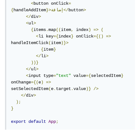
<
button onClick
=
>
button
}>إضافة</
handleAddItem
{
</
div
>
<
ul
>
{
items
.
map
((
item
,
 index
)
=>
(
<
li key
={
index
}
 onClick
={()
=>
handleItemClick
(
item
)}>
{
item
}
</
li
>
))}
</
ul
>
<
input type
=
"text"
 value
={
selectedItem
}
onChange
={(
e
)
=>
setSelectedItem
(
e
.
target
.
value
)}
/>
</
div
>
);
}
export
default
App
;