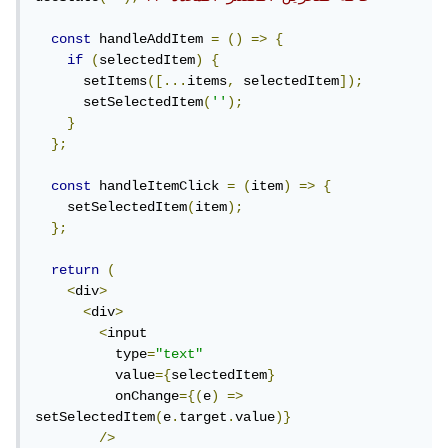
const
 handleAddItem 
=
()
=>
{
if
(
selectedItem
)
{
      setItems
([...
items
,
 selectedItem
]);
      setSelectedItem
(
''
);
}
};
const
 handleItemClick 
=
(
item
)
=>
{
    setSelectedItem
(
item
);
};
return
(
<
div
>
<
div
>
<
input

          type
=
"text"
          value
={
selectedItem
}
          onChange
={(
e
)
=>
setSelectedItem
(
e
.
target
.
value
)}
/>