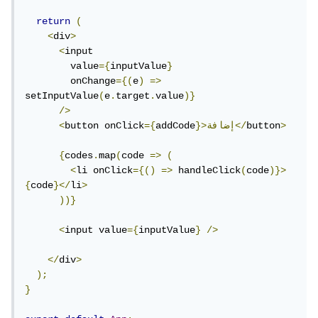
return
(
<
div
>
<
input 

        value
={
inputValue
}
        onChange
={(
e
)
=>
setInputValue
(
e
.
target
.
value
)}
/>
>
button
}>إضافة</
addCode
={
button onClick
<
{
codes
.
map
(
code 
=>
(
<
li onClick
={()
=>
 handleClick
(
code
)}>
{
code
}</
li
>
))}
<
input value
={
inputValue
}
/>
</
div
>
);
}