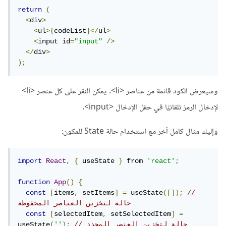
return
(
<
div
>
<
ul
>{
codeList
}</
ul
>
<
input id
=
"input"
/>
</
div
>
);
وسيعرض الكود قائمة من عناصر <li>. يمكن النقر على كل عنصر <li>
لإدخال الرمز تلقائيًا في حقل الإدخال <input>.
وإليك مثال كامل آخر مع استخدام حالة State للمكون:
import
React
,
{
 useState 
}
 from 
'react'
;
function
App
()
{
const
[
items
,
 setItems
]
=
 useState
([]);
// 
حالة لتخزين العناصر المحفوظة
const
[
selectedItem
,
 setSelectedItem
]
=
// حالة لتخزين العنصر المحدد
);
''
(
useState