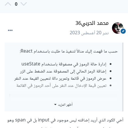
0
محمد الحربي36
نشر
20 أغسطس 2023
حسب ما فهمت إليك مثالاً لتنفيذ ما طلبت باستخدام React:
إدارة حالة الرموز في مصفوفة باستخدام useState
إضافة الرمز الحالي إلى المصفوفة عند الضغط على الزر
عرض الرموز في قائمة وتمرير دالة لتعيين القيمة عند النقر
تعيين قيمة الإدخال عند النقر على أحد الرموز في القائمة
import
React
,
{
 useState 
}
 from 
'react'
;
أظهر المزيد
function
App
()
{
أخي الكود الذي أريد إضافته ليس موجود في input بل في span وهو
const
[
codes
,
 setCodes
]
=
 useState
([]);