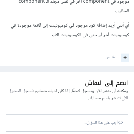
موجود في component آخر في نفس مجلد الـ component
المطلوب
const
[
inputValue
,
 setInputValue
]
=
useState
(
''
);
أي أنني أريد إضافة كود موجود في كومبونينت إلى قائمة موجودة في
const
 handleClick 
=
(
code
)
=>
{
كومبونينت آخر أو حتى في الكومبونينت الأب
    setInputValue
(
code
);
}
const
 addCode 
=
()
=>
{
اقتباس
// أضف الرمز الحالي إلى المصفوفة
    setCodes
(
prevCodes 
=>
[...
prevCodes
,
inputValue
]);
}
انضم إلى النقاش
يمكنك أن تنشر الآن وتسجل لاحقًا. إذا كان لديك حساب،
فسجل الدخول
return
(
الآن
لتنشر باسم حسابك.
<
div
>
<
input 

        value
={
inputValue
}
        onChange
={(
e
)
=>
أجب على هذا السؤال...
setInputValue
(
e
.
target
.
value
)}
/>