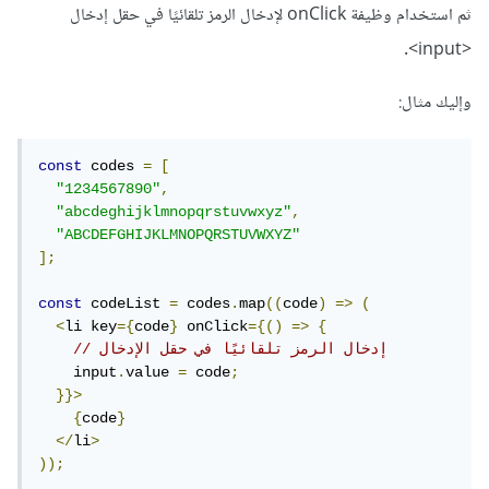
ثم استخدام وظيفة onClick لإدخال الرمز تلقائيًا في حقل إدخال
<input>.
وإليك مثال:
const
 codes 
=
[
"1234567890"
,
"abcdeghijklmnopqrstuvwxyz"
,
"ABCDEFGHIJKLMNOPQRSTUVWXYZ"
];
const
 codeList 
=
 codes
.
map
((
code
)
=>
(
<
li key
={
code
}
 onClick
={()
=>
{
// إدخال الرمز تلقائيًا في حقل الإدخال
    input
.
value 
=
 code
;
}}>
{
code
}
</
li
>
));