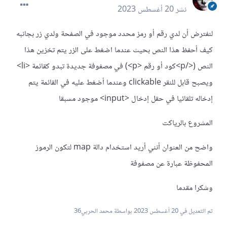
نشر
20 أغسطس 2023
لنفترض أن لدي رقم أو رمز محدد موجود في الصفحة ولدي زر بجانبه
كيف أحفظ هذا النص بحيث عندما اضغط على الزر يتم تخزين هذا
النص (</p>كود أو رقم <p>) في مصفوفة جديدة تبدو كقائمة <li>
ويصبح قابل للنقر clickable وعندما أضغط عليه في القائمة يتم
إدخاله تلقائيا في حقل إدخال <input> موجود مسبقا
المشروع بالرياكت
واضح من العنوان أنني أريد استخدام دالة map لتكون الرموز
المحفوظة عبارة عن مصفوفة
وشكرا مقدما
تم التعديل في
20 أغسطس 2023
بواسطة محمد الحربي36