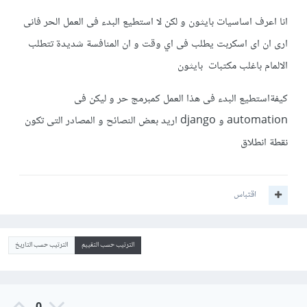
انا اعرف اساسيات بايثون و لكن لا استطيع البدء فى العمل الحر فانى
ارى ان اى اسكربت يطلب فى اي وقت و ان المنافسة شديدة تتطلب
الالمام باغلب مكتبات بايثون
كيفةاستطيع البدء فى هذا العمل كمبرمج حر و ليكن فى
automation و django اريد بعض النصائح و المصادر التى تكون
نقطة انطلاق
اقتباس
الترتيب حسب التقييم
الترتيب حسب التاريخ